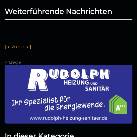
Weiterführende Nachrichten
[
←
z
u
r
ü
c
k
]
Anzeige
In dieser Kategorie