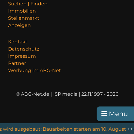
Suchen | Finden
Immobilien
Stellenmarkt
Anzeigen
Kontakt
Datenschutz
Impressum
Partner
Werbung im ABG-Net
© ABG-Net.de | ISP media | 22.11.1997 - 2026
Menu
 ausgebaut: Bauarbeiten starten am 10. August
+++
Wenn d