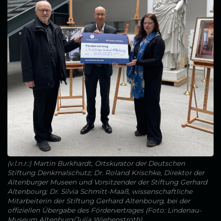
(v.l.n.r.:) Martin Burkhardt, Ortskurator der Deutschen
Stiftung Denkmalschutz; Dr. Roland Krischke, Direktor der
Altenburger Museen und Vorsitzender der Stiftung Gerhard
Altenbourg; Dr. Silvia Schmitt-Maaß, wissenschaftliche
Mitarbeiterin der Stiftung Gerhard Altenbourg, bei der
offiziellen Übergabe des Fördervertrages (Foto: Lindenau-
Museum Altenburg/Julia Wiehenstroth)