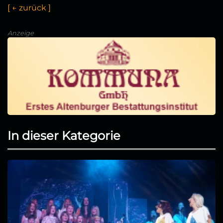
[
←
z
u
r
ü
c
k
]
Anzeige
In dieser Kategorie