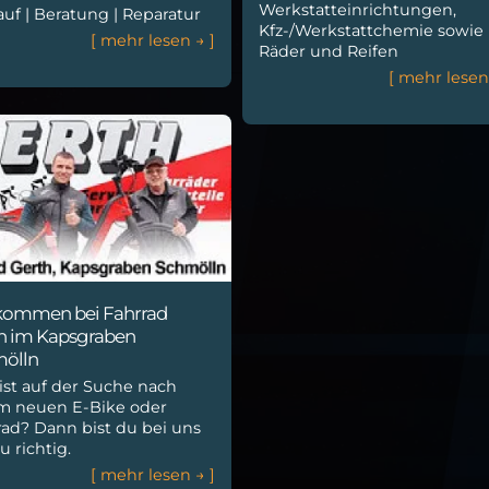
Werkstatteinrichtungen,
auf | Beratung | Reparatur
Kfz-/Werkstattchemie sowie
[
m
e
h
r
l
e
s
e
n
→
]
Räder und Reifen
[
m
e
h
r
l
e
s
e
kommen bei Fahrrad
h im Kapsgraben
ölln
ist auf der Suche nach
m neuen E-Bike oder
rad? Dann bist du bei uns
u richtig.
[
m
e
h
r
l
e
s
e
n
→
]