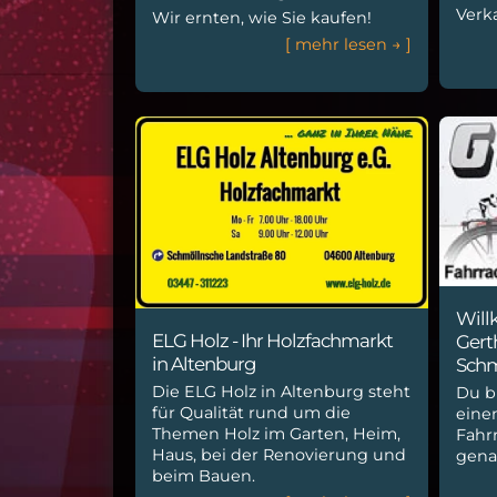
Verk
Wir ernten, wie Sie kaufen!
[
m
e
h
r
l
e
s
e
n
→
]
Will
ELG Holz - Ihr Holzfachmarkt
Gert
in Altenburg
Schm
Die ELG Holz in Altenburg steht
Du b
für Qualität rund um die
eine
Themen Holz im Garten, Heim,
Fahr
Haus, bei der Renovierung und
gena
beim Bauen.