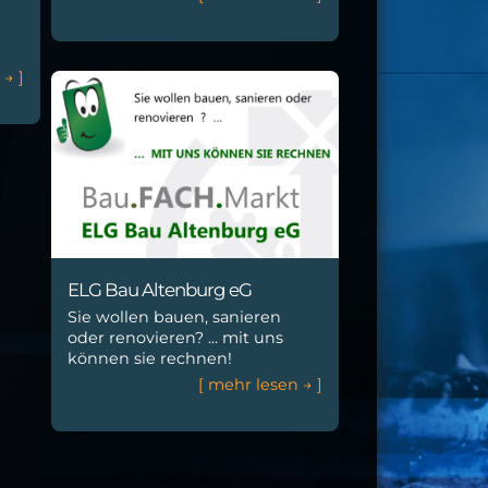
n
→
]
ELG Bau Altenburg eG
Sie wollen bauen, sanieren
oder renovieren? ... mit uns
können sie rechnen!
[
m
e
h
r
l
e
s
e
n
→
]