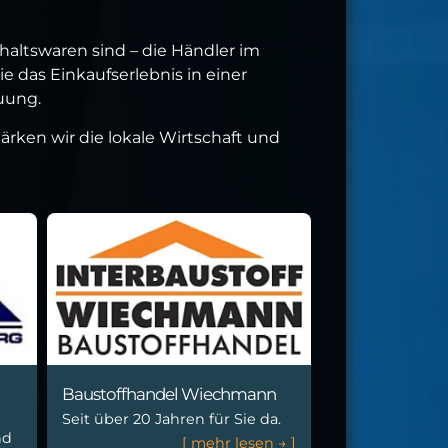
altswaren sind – die Händler im
 das Einkaufserlebnis in einer
uung.
rken wir die lokale Wirtschaft und
Baustoffhandel Wiechmann
Seit über 20 Jahren für Sie da.
nd
[
m
e
h
r
l
e
s
e
n
→
]