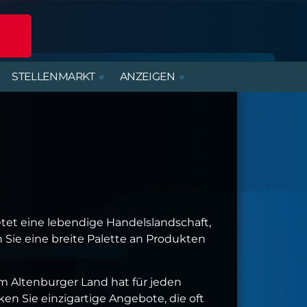
STELLENMARKT
ANZEIGEN
POLIZEIREPORT
ERLEBNISANGEBOTE
DIENSTLEISTUNGEN
BEREITSCHAFTSDIENSTE
MIETWOHNUNGEN
FERIENJOBS- UND
PRAKTIKANTENBÖRSE
ALTENBURGER UNTERWEGS
PARTY, MUSIK & KONZERTE
HANDWERK
KIRCHE & GEMEINDEN
tet eine lebendige Handelslandschaft,
 Sie eine breite Palette an Produkten
m Altenburger Land hat für jeden
n Sie einzigartige Angebote, die oft