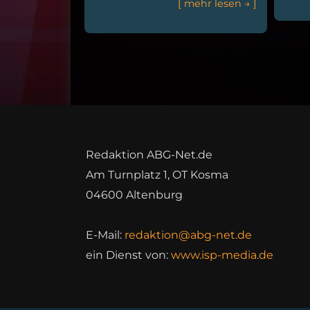
[
m
e
h
r
l
e
s
e
n
→
]
Redaktion ABG-Net.de
Am Turnplatz 1, OT Kosma
04600 Altenburg
E-Mail:
redaktion@abg-net.de
ein Dienst von:
www.isp-media.de