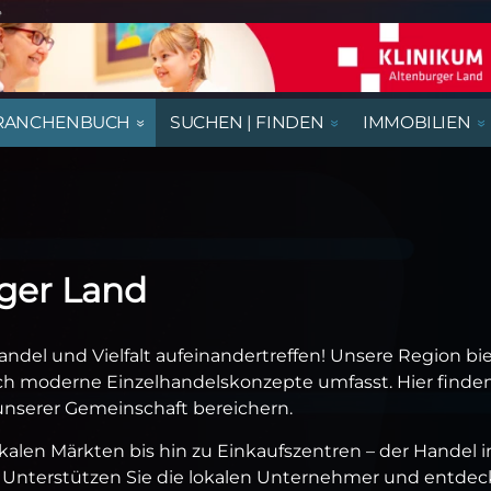
e
RANCHENBUCH
SUCHEN | FINDEN
IMMOBILIEN
REGIONALE NACHRICHTEN
AUSSTELLUNGEN, LESUNGEN &
AUS- UND WEITERBILDUNG
BEGEGNUNGSSTÄTTEN
HÄUSER
AUSBILDUNGSPLÄTZE
VORTRÄGE
RATGEBER & GESUNDHEIT
KIRCHE & GOTTESDIENSTE
GASTRONOMIE
NÜTZLICHES UND WISSENSWERTES
ger Land
THEATER & KABARETT
del und Vielfalt aufeinandertreffen! Unsere Region bie
auch moderne Einzelhandelskonzepte umfasst. Hier finden
unserer Gemeinschaft bereichern.
len Märkten bis hin zu Einkaufszentren – der Handel i
Unterstützen Sie die lokalen Unternehmer und entdecke