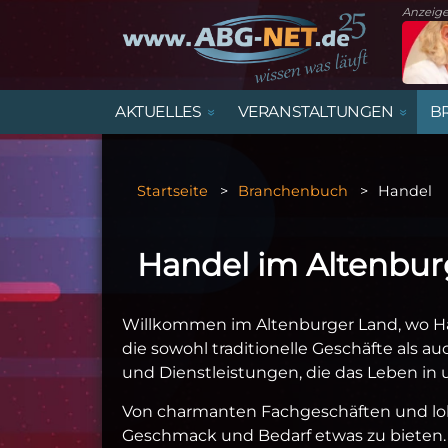
Anzeig
AKTUELLES
VERANSTALTUNGEN
B
STARTSEITE
VERANSTALTUNGSÜBERSICHT
MARKTPLATZ ALTENBURGER LAND
ÄMTER UND BEHÖRDEN IM
ALLE IMMOBILIENANGEBOTE
STELLENANZEIGEN
TRAUERANZEIGEN
ALTENBURGER LAND
Startseite
Branchenbuch
Handel
SPORT
FAMILIE, KINDER & JUGEND
HANDEL
DIENSTPLAN KINDERÄRZTE
GEWERBEFLÄCHEN
Handel im Altenbur
ARCHIV
SPORTVORSCHAU
VEREINE
Willkommen im Altenburger Land, wo Han
die sowohl traditionelle Geschäfte als 
und Dienstleistungen, die das Leben in 
Von charmanten Fachgeschäften und loka
Geschmack und Bedarf etwas zu bieten. 