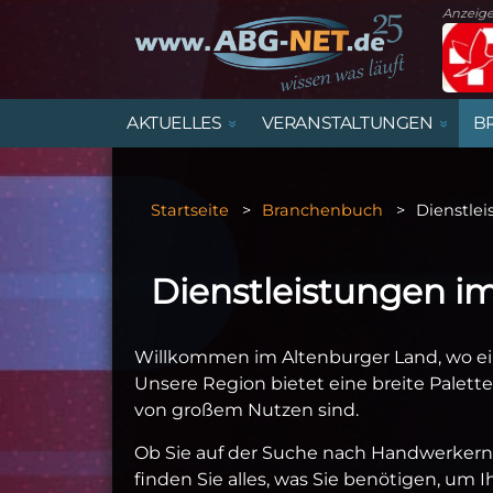
Anzeig
AKTUELLES
VERANSTALTUNGEN
B
STARTSEITE
VERANSTALTUNGSÜBERSICHT
MARKTPLATZ ALTENBURGER LAND
ÄMTER UND BEHÖRDEN IM
ALLE IMMOBILIENANGEBOTE
STELLENANZEIGEN
TRAUERANZEIGEN
ALTENBURGER LAND
Startseite
Branchenbuch
Dienstle
SPORT
FAMILIE, KINDER & JUGEND
HANDEL
DIENSTPLAN KINDERÄRZTE
GEWERBEFLÄCHEN
Dienstleistungen i
ARCHIV
SPORTVORSCHAU
VEREINE
Willkommen im Altenburger Land, wo ein
Unsere Region bietet eine breite Palett
von großem Nutzen sind.
Ob Sie auf der Suche nach Handwerkern,
finden Sie alles, was Sie benötigen, um I