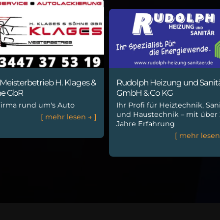
Rudolph Heizung und Sanit
Meisterbetrieb H. Klages &
GmbH & Co KG
ne GbR
Ihr Profi für Heiztechnik, San
Firma rund um's Auto
und Haustechnik – mit über
[
m
e
h
r
l
e
s
e
n
→
]
Jahre Erfahrung
[
m
e
h
r
l
e
s
e