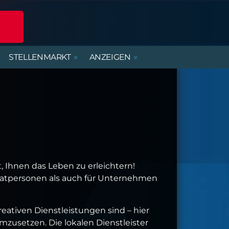
STELLENMARKT
ANZEIGEN
POLIZEIREPORT
ERLEBNISANGEBOTE
DIENSTLEISTUNGEN
BEREITSCHAFTSDIENSTE
MIETWOHNUNGEN
FERIENJOBS- UND
PRAKTIKANTENBÖRSE
ALTENBURGER UNTERWEGS
PARTY, MUSIK & KONZERTE
HANDWERK
KIRCHE & GEMEINDEN
 Ihnen das Leben zu erleichtern!
rivatpersonen als auch für Unternehmen
ativen Dienstleistungen sind – hier
umzusetzen. Die lokalen Dienstleister