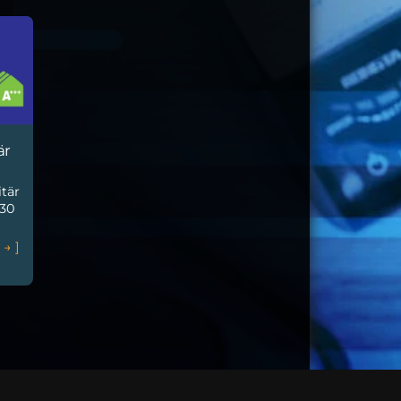
är
itär
 30
n
→
]