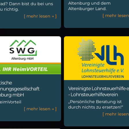
Altenburg und dem
rad? Dann bist du bei uns
Altenburger Land.
u richtig.
[
m
e
h
r
l
e
s
e
[
m
e
h
r
l
e
s
e
n
→
]
tische
Vereinigte Lohnsteuerhilfe e.
ungsgesellschaft
- Lohnsteuerhilfeverein
nburg mbH
„Persönliche Beratung ist
eimVorteil
durch nichts zu ersetzen!“
[
m
e
h
r
l
e
s
e
n
→
]
[
m
e
h
r
l
e
s
e