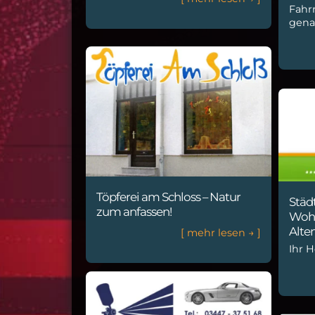
Fahr
gena
Töpferei am Schloss – Natur
Städ
zum anfassen!
Wohn
Alte
[
m
e
h
r
l
e
s
e
n
→
]
Ihr H