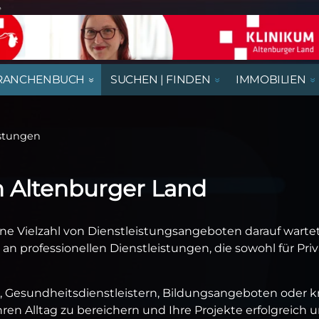
e
RANCHENBUCH
SUCHEN | FINDEN
IMMOBILIEN
REGIONALE NACHRICHTEN
AUSSTELLUNGEN, LESUNGEN &
AUS- UND WEITERBILDUNG
BEGEGNUNGSSTÄTTEN
HÄUSER
AUSBILDUNGSPLÄTZE
VORTRÄGE
istungen
RATGEBER & GESUNDHEIT
KIRCHE & GOTTESDIENSTE
GASTRONOMIE
NÜTZLICHES UND WISSENSWERTES
m Altenburger Land
THEATER & KABARETT
e Vielzahl von Dienstleistungsangeboten darauf wartet,
e an professionellen Dienstleistungen, die sowohl für P
 Gesundheitsdienstleistern, Bildungsangeboten oder kre
hren Alltag zu bereichern und Ihre Projekte erfolgreich 