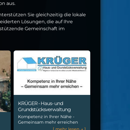
on aus.
erstützen Sie gleichzeitig die lokale
eiderten Lösungen, die auf Ihre
rstützende Gemeinschaft im
KRÜGER - Haus- und
Grundstücksverwaltung
Kompetenz in Ihrer Nähe -
Gemeinsam mehr erreichen
[
m
e
h
r
l
e
s
e
n
→
]