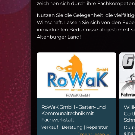
zeichnen sich durch ihre Fachkompetenz
Nutzen Sie die Gelegenheit, die vielfäl
Wirtschaft. Lassen Sie sich von den Exp
individuellen Bedürfnisse abgestimmt 
Altenburger Land!
RoWaK GmbH - Garten- und
Will
Kommunaltechnik mit
Gert
Fachwerkstatt
Schm
Verkauf | Beratung | Reparatur
Du b
eine
[
m
e
h
r
l
e
s
e
n
→
]