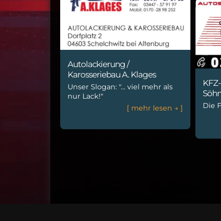
Autolackierung /
Karosseriebau A. Klages
KFZ-
Unser Slogan: "... viel mehr als
Söh
nur Lack!"
Die 
[
m
e
h
r
l
e
s
e
n
→
]