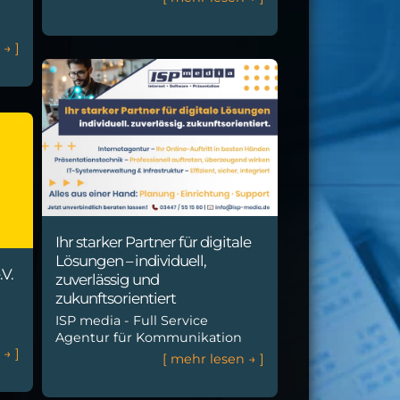
n
→
]
Ihr starker Partner für digitale
Lösungen – individuell,
V.
zuverlässig und
zukunftsorientiert
ISP media - Full Service
Agentur für Kommunikation
n
→
]
[
m
e
h
r
l
e
s
e
n
→
]