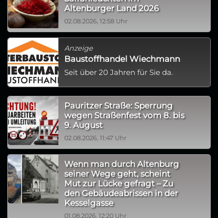
Altenburger Land 2026
02.08.2026, 12:58 Uhr
Anzeige
Baustoffhandel Wiechmann
Seit über 20 Jahren für Sie da.
Pauritzer Straße: Sperrung
wegen Straßenfest vom 8. bis
9. August
02.08.2026, 11:47 Uhr
Wenn man durch Altenburg
seiner Wege geht, scheint
Mut zur Lücke gefragt – Zu
den Gebäudeabrissen in der
Kesselgasse
01.08.2026, 12:20 Uhr