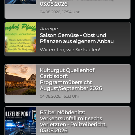
03.08.2026
04.08.2026, 17:54 Uhr
Anzeige
Saison Gemüse - Obst und
Pflanzen aus eigenem Anbau
Wir ernten, wie Sie kaufen!
Kulturgut Quellenhof
Garbisdorf:
Programmübersicht
August/September 2026
04.08.2026, 16:33 Uhr
B7 bei Nöbdenitz:
Verkehrsunfall mit sechs
Verletzten - Polizeibericht,
03.08.2026