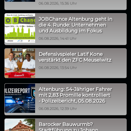
06.08.2026, 15:36 Uhr
JOBChance Altenburg geht in
die 4. Runde: Unternehmen
und Ausbildung im Fokus
06.08.2026, 14:41 Uhr
Defensivspieler Latif Kone
verstärkt den ZFC Meuselwitz
06.08.2026, 13:54 Uhr
Altenburg: 54-Jähriger Fahrer
mit 2,83 Promille kontrolliert
- Polizeibericht, 05.08.2026
06.08.2026, 12:39 Uhr
Barocker Bauwurmb?
Stadtführung zu Johann