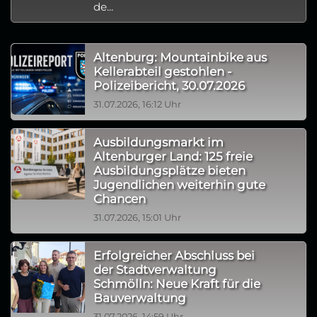
de...
Altenburg: Mountainbike aus
Kellerabteil gestohlen -
Polizeibericht, 30.07.2026
31.07.2026, 16:12 Uhr
Ausbildungsmarkt im
Altenburger Land: 125 freie
Ausbildungsplätze bieten
Jugendlichen weiterhin gute
Chancen
31.07.2026, 15:01 Uhr
Erfolgreicher Abschluss bei
der Stadtverwaltung
Schmölln: Neue Kraft für die
Bauverwaltung
31.07.2026, 14:59 Uhr