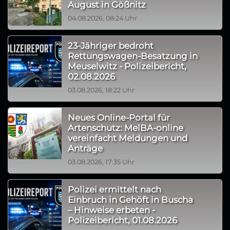
August in Gößnitz
04.08.2026, 08:24 Uhr
23-Jähriger bedroht
Rettungswagen-Besatzung in
Meuselwitz - Polizeibericht,
02.08.2026
03.08.2026, 18:22 Uhr
Neues Online-Portal für
Artenschutz: MelBA-online
vereinfacht Meldungen und
Anträge
03.08.2026, 17:35 Uhr
Polizei ermittelt nach
Einbruch in Gehöft in Buscha
– Hinweise erbeten -
Polizeibericht, 01.08.2026