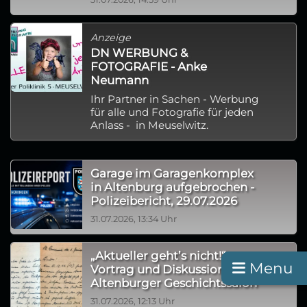
Anzeige
DN WERBUNG &
FOTOGRAFIE - Anke
Neumann
Ihr Partner in Sachen - Werbung
für alle und Fotografie für jeden
Anlass - in Meuselwitz.
Garage im Garagenkomplex
in Altenburg aufgebrochen -
Polizeibericht, 29.07.2026
31.07.2026, 13:34 Uhr
„Aktueller geht’s nicht!“:
Menu
Vortrag und Diskussion im
Altenburger Geschichtssalon
31.07.2026, 12:13 Uhr