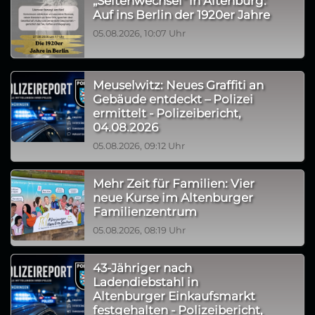
„Seitenwechsel“ in Altenburg:
Auf ins Berlin der 1920er Jahre
05.08.2026, 10:07 Uhr
Meuselwitz: Neues Graffiti an
Gebäude entdeckt – Polizei
ermittelt - Polizeibericht,
04.08.2026
05.08.2026, 09:12 Uhr
Mehr Zeit für Familien: Vier
neue Kurse im Altenburger
Familienzentrum
05.08.2026, 08:19 Uhr
43-Jähriger nach
Ladendiebstahl in
Altenburger Einkaufsmarkt
festgehalten - Polizeibericht,