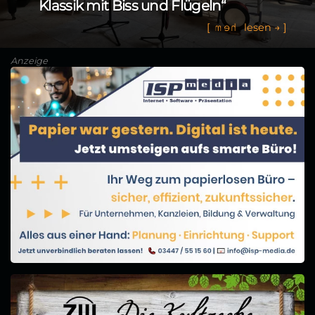
Klassik mit Biss und Flügeln“
[
m
e
h
r
l
e
s
e
n
→
]
Anzeige