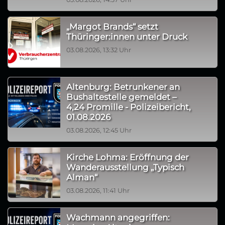
„Margot Brands“ setzt
Thüringer:innen unter Druck
03.08.2026, 13:32 Uhr
Altenburg: Betrunkener an
Bushaltestelle gemeldet –
4,24 Promille - Polizeibericht,
01.08.2026
03.08.2026, 12:45 Uhr
Kirche Lohma: Eröffnung der
Wanderausstellung „Typisch
Alman“
03.08.2026, 11:41 Uhr
Wachmann angegriffen: