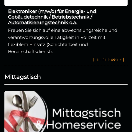
Elektroniker (m/w/d) für Energie- und
Gebäudetechnik / Betriebstechnik /
Automatisierungstechnik o.ä.
Freuen Sie sich auf eine abwechslungsreiche und
verantwortungsvolle Tätigkeit in Vollzeit mit
flexiblem Einsatz (Schichtarbeit und
Bereitschaftsdienst).
[
m
e
h
r
l
e
s
e
n
→
]
Mittagstisch