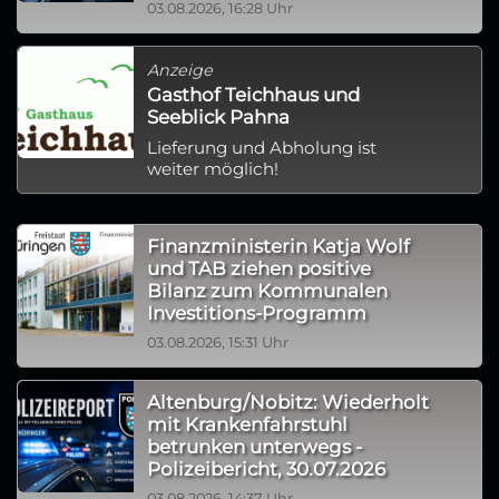
03.08.2026, 16:28 Uhr
Anzeige
Gasthof Teichhaus und
Seeblick Pahna
Lieferung und Abholung ist
weiter möglich!
Finanzministerin Katja Wolf
und TAB ziehen positive
Bilanz zum Kommunalen
Investitions-Programm
03.08.2026, 15:31 Uhr
Altenburg/Nobitz: Wiederholt
mit Krankenfahrstuhl
betrunken unterwegs -
Polizeibericht, 30.07.2026
03.08.2026, 14:37 Uhr