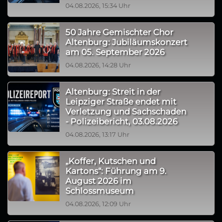
04.08.2026, 15:34 Uhr
50 Jahre Gemischter Chor
Altenburg: Jubiläumskonzert
am 05. September 2026
04.08.2026, 14:28 Uhr
Altenburg: Streit in der
Leipziger Straße endet mit
Verletzung und Sachschaden
- Polizeibericht, 03.08.2026
04.08.2026, 13:17 Uhr
„Koffer, Kutschen und
Kartons“: Führung am 9.
August 2026 im
Schlossmuseum
04.08.2026, 12:09 Uhr