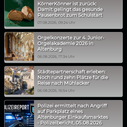
KörnerKönner ist zurück:
Damit gelingt das gesunde
Pausenbrot zum Schulstart
07.08.2026, 09:24 Uhr
Orgelkonzerte zur 4. Junior-
Orgelakademie 2026 in
Altenburg
06.08.2026, 17:34 Uhr
Städtepartnerschaft erleben:
Noch rund zehn Plätze für die
Reise nach Mühlacker
06.08.2026, 16:54 Uhr
Polizei ermittelt nach Angriff
auf Parkplatz eines
Altenburger Einkaufsmarktes
- Polizeibericht, 05.08.2026