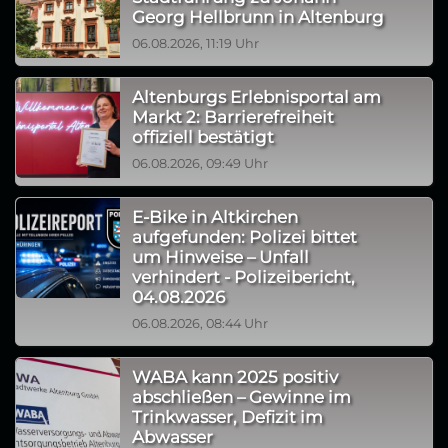
Georg Hellbrunn in Altenburg
06.08.2026, 11:19 Uhr
Altenburgs Erlebnisportal am
Markt 2: Barrierefreiheit
offiziell bestätigt
06.08.2026, 09:49 Uhr
E-Bike in Altkirchen
aufgefunden: Polizei bittet
um Hinweise – Unfall
verhindert - Polizeibericht,
04.08.2026
06.08.2026, 08:44 Uhr
WABA kann 2025 positiv
abschließen – Gewinne im
Trinkwasser, Defizit im
Abwasser