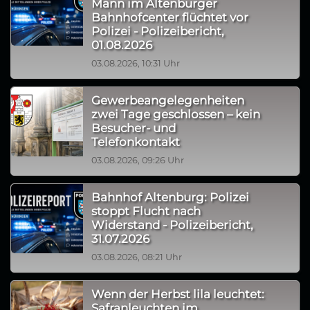
Mann im Altenburger
Bahnhofcenter flüchtet vor
Polizei - Polizeibericht,
01.08.2026
03.08.2026, 10:31 Uhr
Gewerbeangelegenheiten
zwei Tage geschlossen – kein
Besucher- und
Telefonkontakt
03.08.2026, 09:26 Uhr
Bahnhof Altenburg: Polizei
stoppt Flucht nach
Widerstand - Polizeibericht,
31.07.2026
03.08.2026, 08:21 Uhr
Wenn der Herbst lila leuchtet:
Safranleuchten im