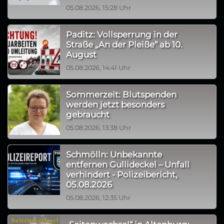
05.08.2026, 15:28 Uhr
Paditz: Vollsperrung in der
Straße „An der Pleiße“ ab 10.
August
05.08.2026, 14:41 Uhr
Sommerzeit: Blutspenden
werden jetzt besonders
gebraucht
05.08.2026, 13:38 Uhr
Schmölln: Unbekannte
entfernen Gullideckel – Unfall
verhindert - Polizeibericht,
05.08.2026
05.08.2026, 12:35 Uhr