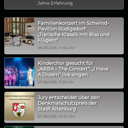
Jahre Erfahrung
Familienkonzert im Schwind-
Pavillon Rüdigsdorf:
„Tierische Klassik mit Biss und
Flügeln“
08.08.2026, 11:45 Uhr
Kinderchor gesucht für
„ABBA – The Concert“: „I Have
A Dream“ live singen
07.08.2026, 11:53 Uhr
Jury entscheidet über den
Denkmalschutzpreis der
Stadt Altenburg
07.08.2026, 10:47 Uhr