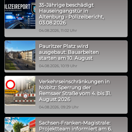
35-Jährige beschädigt
Hauseingangstür in
Altenburg - Polizeibericht,
03.08.2026
04.08.2026, 11:02 Uhr
Pauritzer Platz wird
ausgebaut: Bauarbeiten
starten am 10. August
04.08.2026, 10:19 Uhr
Verkehrseinschränkungen in
Nobitz: Sperrung der
Remsaer Straße vom 4. bis 31.
August 2026
04.08.2026, 09:29 Uhr
Sachsen-Franken-Magistrale:
Projektteam informiert am 6.