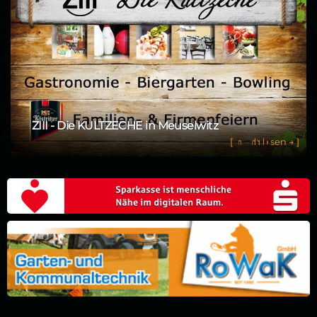
ZIII - Die KULTZECHE in Meuselwitz
[
m
e
h
r
l
e
s
e
n
→
]