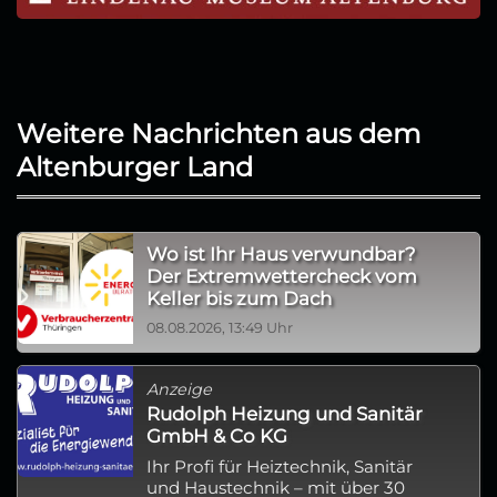
Weitere Nachrichten aus dem
Altenburger Land
Wo ist Ihr Haus verwundbar?
Der Extremwettercheck vom
Keller bis zum Dach
08.08.2026, 13:49 Uhr
Anzeige
Rudolph Heizung und Sanitär
GmbH & Co KG
Ihr Profi für Heiztechnik, Sanitär
und Haustechnik – mit über 30