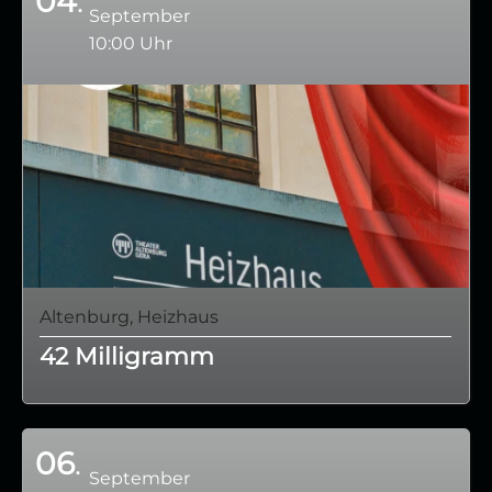
04
September
10:00 Uhr
Altenburg, Heizhaus
42 Milligramm
06
September