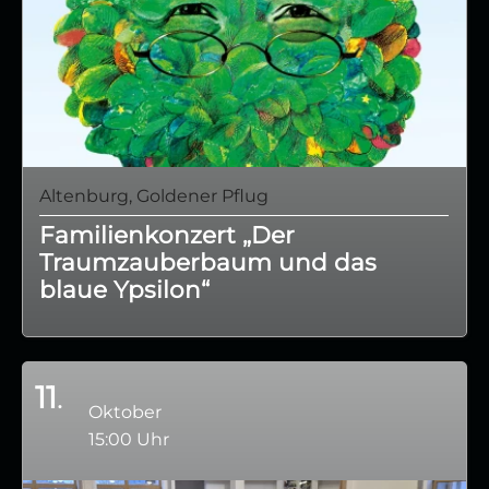
Altenburg, Goldener Pflug
Familienkonzert „Der
Traumzauberbaum und das
blaue Ypsilon“
11
Oktober
15:00 Uhr