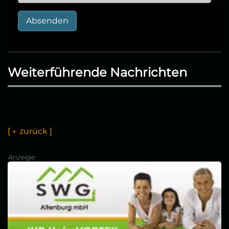
Absenden
Weiterführende Nachrichten
[
←
z
u
r
ü
c
k
]
Anzeige