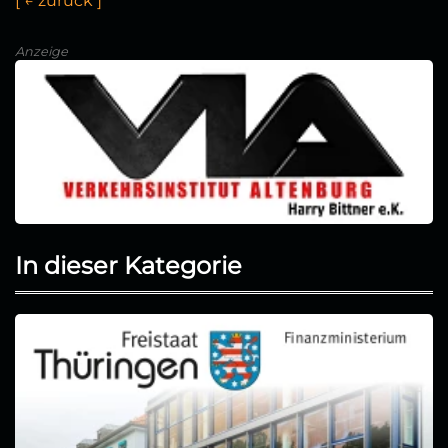
[
←
z
u
r
ü
c
k
]
Anzeige
In dieser Kategorie