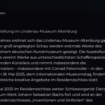
een
stellung im Lindenau-Museum Altenburg
s Jahres widmet sich das Lindenau-Museum Altenburg g
ner groß angelegten Schau werden erstmals Werke des
 in einem deutschen Kunstmuseum gezeigt. Die Ausstellu
s vereint Werke aus unterschiedlichsten Schaffensperi
ebenden Künstlers und nimmt insbesondere die
stlern – insbesondere mit Conrad Felixmüller – in den
am 18. Mai 2025, dem Internationalen Museumstag, finde
hlreiche kreative Angebote im Residenzschloss statt.
ai 2025 im Residenzschloss weiter: Schlossorganist Dani
zum Werk Johann Sebastian Bachs fort und wird an der
Residenzschlosses „Inventionen und Sinfonien“ des