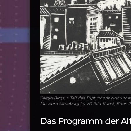
Sergio Birga, r. Teil des Triptychons Nocturn
Museum Altenburg (c) VG Bild-Kunst, Bonn 2
Das Programm der Al