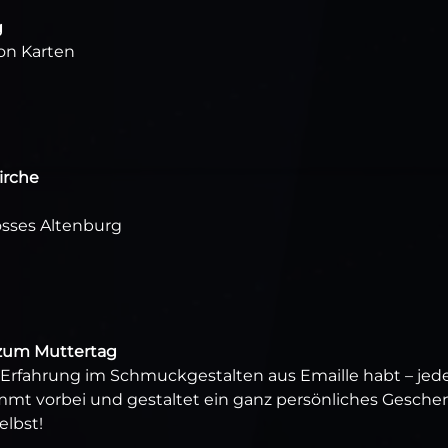
g
on Karten
irche
osses Altenburg
 zum Muttertag
ts Erfahrung im Schmuckgestalten aus Emaille habt – jed
ommt vorbei und gestaltet ein ganz persönliches Gesche
elbst!