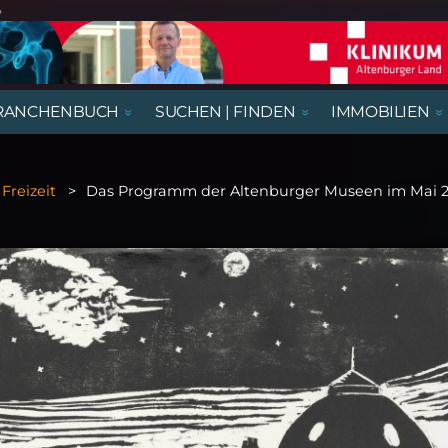
e
RANCHENBUCH
SUCHEN | FINDEN
IMMOBILIEN
REGIONALE NACHRICHTEN
AUSSTELLUNGEN, LESUNGEN &
AUS- UND WEITERBILDUNG
BEGEGNUNGSSTÄTTEN
HÄUSER
AUSBILDUNGSPLÄTZE
VORTRÄGE
Freizeit
Das Programm der Altenburger Museen im Mai 
RATGEBER & GESUNDHEIT
KIRCHE & GOTTESDIENSTE
GASTRONOMIE
NÜTZLICHES UND WISSENSWERTES
THEATER & KABARETT