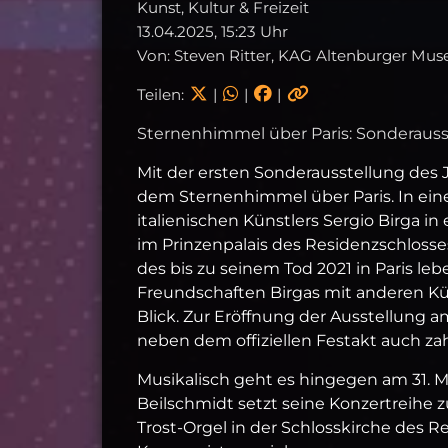
Kunst, Kultur & Freizeit
13.04.2025, 15:23 Uhr
Von: Steven Ritter, KAG Altenburger Mus
Teilen:
|
|
|
Sternenhimmel über Paris: Sonderaus
Mit der ersten Sonderausstellung de
dem Sternenhimmel über Paris. In ei
italienischen Künstlers Sergio Birga
im Prinzenpalais des Residenzschlosse
des bis zu seinem Tod 2021 in Paris l
Freundschaften Birgas mit anderen Kün
Blick. Zur Eröffnung der Ausstellung 
neben dem offiziellen Festakt auch za
Musikalisch geht es hingegen am 31. M
Beilschmidt setzt seine Konzertreihe 
Trost-Orgel in der Schlosskirche des 