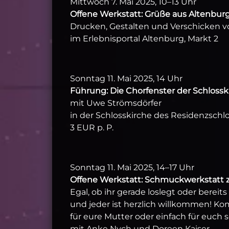
Mittwoch 7. Mai 2025, 10–13 Uhr
Offene Werkstatt: Grüße aus Altenbur
Drucken, Gestalten und Verschicken v
im Erlebnisportal Altenburg, Markt 2
Sonntag 11. Mai 2025, 14 Uhr
Führung: Die Chorfenster der Schlossk
mit Uwe Strömsdörfer
in der Schlosskirche des Residenzschl
3 EUR p. P.
Sonntag 11. Mai 2025, 14–17 Uhr
Offene Werkstatt: Schmuckwerkstatt
Egal, ob ihr gerade loslegt oder berei
und jeder ist herzlich willkommen! K
für eure Mutter oder einfach für euch s
mit Anke Nych und Doreen Kaiser