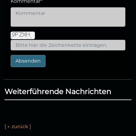
Kommentar
*
Absenden
Weiterführende Nachrichten
[
←
z
u
r
ü
c
k
]