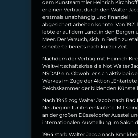
dem Kunstsammler Heinrich Kirchhoff 
er einen Vertrag, durch den Walter Jac
erstmals unabhängig und finanziell
abgesichert arbeiten konnte. Von 1921 
lebte er auf dem Land, in den Bergen
Meer. Der Versuch, sich in Berlin zu eta
scheiterte bereits nach kurzer Zeit.
Nachdem der Vertrag mit Heinrich Kir
Weltwirtschaftskrise die Not Walter Jaco
NSDAP ein. Obwohl er sich aktiv bei de
Werkes im Zuge der Aktion „Entartete 
Reichskammer der bildenden Künste k
Nach 1945 zog Walter Jacob nach Bad H
Neubeginn für ihn einläutete. Mit sei
an der großen Düsseldorfer Ausstellun
internationalen Ausstellung im Salon d´a
1964 starb Walter Jacob nach Krankhei