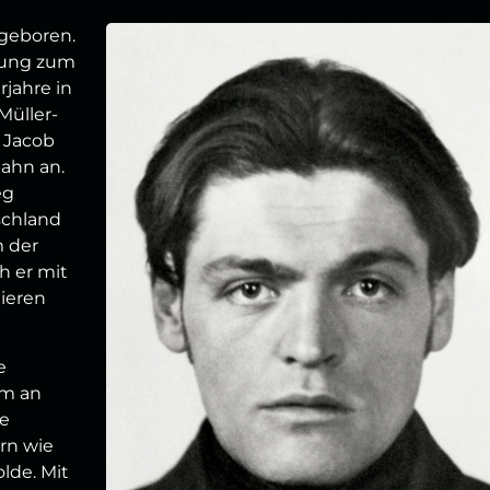
 geboren.
ldung zum
jahre in
Müller-
. Jacob
bahn an.
eg
schland
m der
h er mit
ieren
e
hm an
te
rn wie
lde. Mit