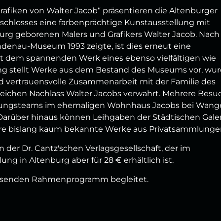
afiken von Walter Jacob“ präsentieren die Altenburger
schlosses eine farbenprächtige Kunstausstellung mit
urg geborenen Malers und Grafikers Walter Jacob. Nach
indenau-Museum 1993 zeigte, ist dies erneut eine
 dem spannenden Werk eines ebenso vielfältigen wie
ung stellt Werke aus dem Bestand des Museums vor, wu
nd vertrauensvolle Zusammenarbeit mit der Familie des
reichen Nachlass Walter Jacobs verwahrt. Mehrere Besu
lungsteams im ehemaligen Wohnhaus Jacobs bei Wang
 Darüber hinaus können Leihgaben der Städtischen Gale
re bislang kaum bekannte Werke aus Privatsammlunge
n der Dr. Cantz'schen Verlagsgesellschaft, der im
ung in Altenburg aber für 28 € erhältlich ist.
assenden Rahmenprogramm begleitet.