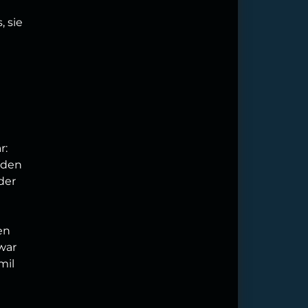
, sie
m
r:
h den
der
en
zwar
mil