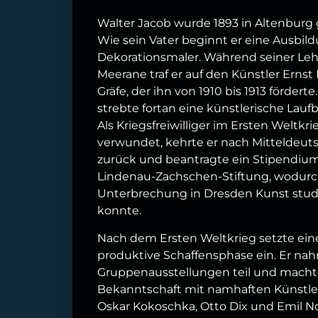
Walter Jacob wurde 1893 in Altenburg
Wie sein Vater beginnt er eine Ausbi
Dekorationsmaler. Während seiner Lehr
Meerane traf er auf den Künstler Ernst 
Gräfe, der ihn von 1910 bis 1913 förderte
strebte fortan eine künstlerische Lauf
Als Kriegsfreiwilliger im Ersten Weltkri
verwundet, kehrte er nach Mitteldeut
zurück und beantragte ein Stipendiu
Lindenau-Zachschen-Stiftung, wodurc
Unterbrechung in Dresden Kunst stud
konnte.
Nach dem Ersten Weltkrieg setzte ein
produktive Schaffensphase ein. Er na
Gruppenausstellungen teil und mach
Bekanntschaft mit namhaften Künstle
Oskar Kokoschka, Otto Dix und Emil No