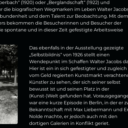
Eberbach“ (1920) oder „Berglandschaft“ (1922) und
 nur die biografischen Wegmarken im Leben Walter Jacobs
erbundenheit und dem Talent zur Beobachtung. Mit de
lers bekommen die Besucherinnen und Besucher der
e spontane und in dieser Zeit gefestigte Arbeitsweise
Das ebenfalls in der Ausstellung gezeigte
„Selbstbildnis“ von 1926 stellt einen
Wendepunkt im Schaffen Walter Jacobs da
Hier ist ein in sich gefestigter und zugleic
vom Geld regierten Kunstmarkt verachten
Künstler zu sehen, der sich seiner selbst
bewusst ist und seinen Platz in der
(Kunst-)Welt gefunden hat. Vorausgegang
war eine kurze Episode in Berlin, in der er 
Bekanntschaft mit Max Liebermann und E
Nolde machte, er jedoch auch mit den
dortigen Galerien in Konflikt geriet.