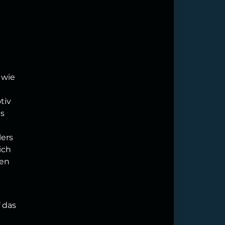
 wie
tiv
as
lers
ich
ien
 das