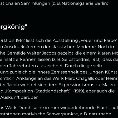
tionalen Sammlungen (z. B. Nationalgalerie Berlin;
ergkönig“
3 bis 1962 liest sich die Ausstellung „Feuer und Farbe“
hen Ausdrucksformen der klassischen Moderne. Noch im
he Gemälde Walter Jacobs gezeigt, die einem klaren Mo
insatz erkennen lassen (z. B. Selbstbildnis, 1913), dass d
den Jahrzehnten auszeichnet. Durch die gezielte
ng zugleich die innere Zerrissenheit des jungen Künst
htlich: Anklänge an das Werk Marc Chagalls oder Heinr
er Jacob wendet sich dem Expressionismus zu. Malere
d „Komposition (Stadtlandschaft)“ (1919), aber auch die
 Auskunft darüber.
obs Werk. Durch seine immer wiederkehrende Flucht auf
 entstehen motivische Schwerpunkte, z. B. naturnahe