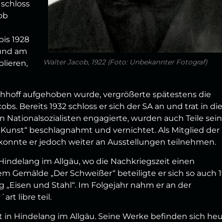
schloss
ob
bis 1928
 und am
Walter Jacob, 1922 (Foto: Unbekannter Fotograf)
blieren,
chhoff aufgehoben wurde, vergrößerte spätestens die
bs. Bereits 1932 schloss er sich der SA an und trat in di
n Nationalsozialisten engagierte, wurden auch Teile sei
Kunst“ beschlagnahmt und vernichtet. Als Mitglied der
onnte er jedoch weiter an Ausstellungen teilnehmen.
indelang im Allgäu, wo die Nachkriegszeit einen
nem Gemälde „Der Schweißer“ beteiligte er sich so auch 
g „Eisen und Stahl“. Im Folgejahr nahm er an der
rt libre teil.
t in Hindelang im Allgäu. Seine Werke befinden sich he