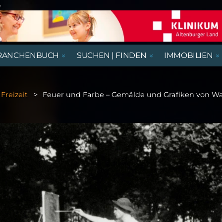
e
RANCHENBUCH
SUCHEN | FINDEN
IMMOBILIEN
REGIONALE NACHRICHTEN
AUSSTELLUNGEN, LESUNGEN &
AUS- UND WEITERBILDUNG
BEGEGNUNGSSTÄTTEN
HÄUSER
AUSBILDUNGSPLÄTZE
VORTRÄGE
Freizeit
Feuer und Farbe – Gemälde und Grafiken von Wa
RATGEBER & GESUNDHEIT
KIRCHE & GOTTESDIENSTE
GASTRONOMIE
NÜTZLICHES UND WISSENSWERTES
THEATER & KABARETT