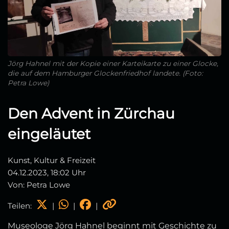
Jörg Hahnel mit der Kopie einer Karteikarte zu einer Glocke,
die auf dem Hamburger Glockenfriedhof landete. (Foto:
Petra Lowe)
Den Advent in Zürchau
eingeläutet
Kunst, Kultur & Freizeit
04.12.2023, 18:02 Uhr
Von: Petra Lowe
Teilen:
|
|
|
Museologe Jörg Hahnel beginnt mit Geschichte zu