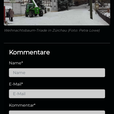
Weihnachtsbaum-Triade in Zürchau (Foto: Petra Lowe)
Kommentare
Name
*
E-Mail
*
Kommentar
*