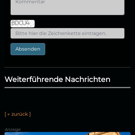
Absenden
Weiterführende Nachrichten
[
←
z
u
r
ü
c
k
]
Anzeige