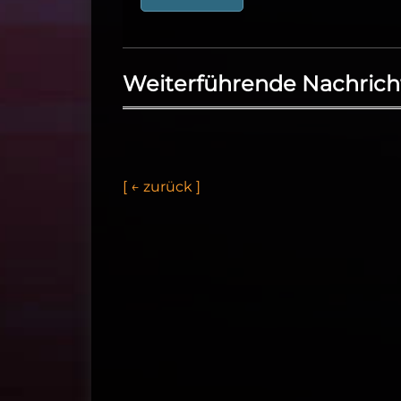
Weiterführende Nachrich
[
←
z
u
r
ü
c
k
]