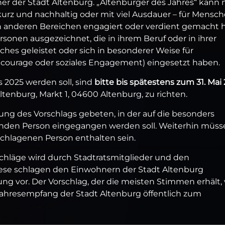
er der Stadt Altenburg. „Altenburger des Jahres“ kann 
 kurz und nachhaltig oder mit viel Ausdauer – für Mensc
 in anderen Bereichen engagiert oder verdient gemacht h
sonen ausgezeichnet, die in ihrem Beruf oder in ihrer
es geleistet oder sich in besonderer Weise für
lcourage oder soziales Engagement) eingesetzt haben.
 2025 werden soll, sind
bitte bis spätestens zum 31. Mai
tenburg, Markt 1, 04600 Altenburg, zu richten.
ng des Vorschlags gebeten, in der auf die besonders
enden Person eingegangen werden soll. Weiterhin müss
schlagenen Person enthalten sein.
chläge wird durch Stadtratsmitglieder und den
se schlagen den Einwohnern der Stadt Altenburg
g vor. Der Vorschlag, der die meisten Stimmen erhält, 
hresempfang der Stadt Altenburg öffentlich zum