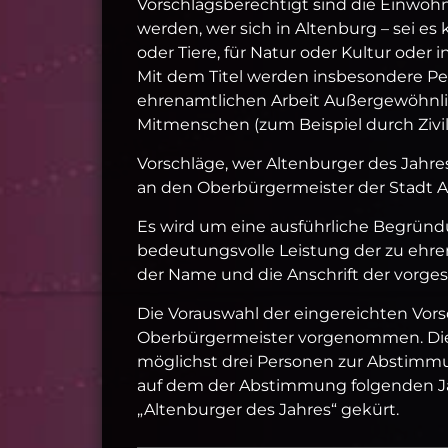
Vorschlagsberechtigt sind die Einwohn
werden, wer sich in Altenburg – sei es
oder Tiere, für Natur oder Kultur oder
Mit dem Titel werden insbesondere Per
ehrenamtlichen Arbeit Außergewöhnlich
Mitmenschen (zum Beispiel durch Zivi
Vorschläge, wer Altenburger des Jahres
an den Oberbürgermeister der Stadt Al
Es wird um eine ausführliche Begründu
bedeutungsvolle Leistung der zu ehr
der Name und die Anschrift der vorge
Die Vorauswahl der eingereichten Vors
Oberbürgermeister vorgenommen. Die
möglichst drei Personen zur Abstimmun
auf dem der Abstimmung folgenden Ja
„Altenburger des Jahres“ gekürt.