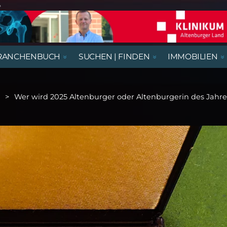
e
RANCHENBUCH
SUCHEN | FINDEN
IMMOBILIEN
REGIONALE NACHRICHTEN
AUSSTELLUNGEN, LESUNGEN &
AUS- UND WEITERBILDUNG
BEGEGNUNGSSTÄTTEN
HÄUSER
AUSBILDUNGSPLÄTZE
VORTRÄGE
Wer wird 2025 Altenburger oder Altenburgerin des Jahre
RATGEBER & GESUNDHEIT
KIRCHE & GOTTESDIENSTE
GASTRONOMIE
NÜTZLICHES UND WISSENSWERTES
THEATER & KABARETT