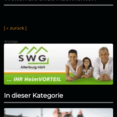
[
←
z
u
r
ü
c
k
]
Anzeige
In dieser Kategorie