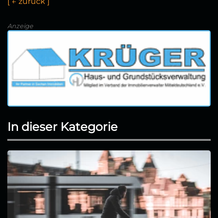
[
←
z
u
r
ü
c
k
]
Anzeige
In dieser Kategorie