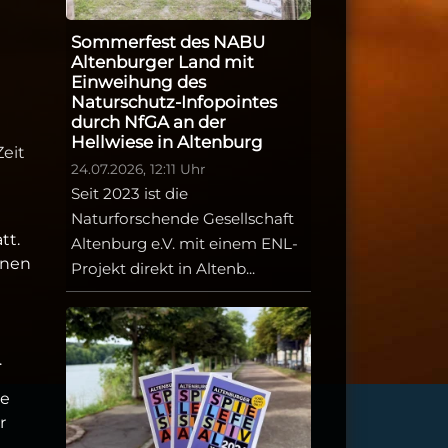
Sommerfest des NABU
Altenburger Land mit
Einweihung des
Naturschutz-Infopointes
durch NfGA an der
Hellwiese in Altenburg
eit
24.07.2026, 12:11 Uhr
Seit 2023 ist die
Naturforschende Gesellschaft
tt.
Altenburg e.V. mit einem ENL-
inen
Projekt direkt in Altenb...
.
se
r