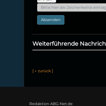
Absenden
Weiterführende Nachrich
[
←
z
u
r
ü
c
k
]
Redaktion ABG-Net.de