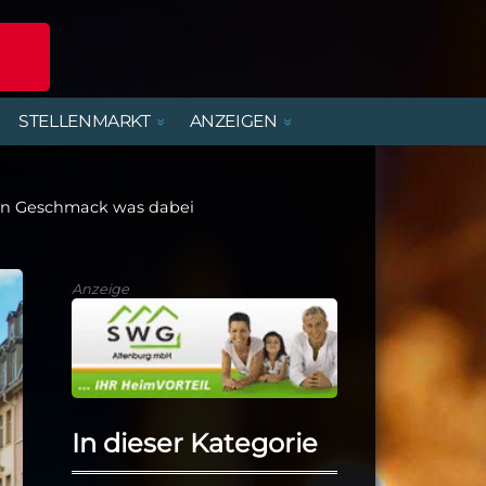
STELLENMARKT
ANZEIGEN
POLIZEIREPORT
ERLEBNISANGEBOTE
DIENSTLEISTUNGEN
BEREITSCHAFTSDIENSTE
MIETWOHNUNGEN
FERIENJOBS- UND
PRAKTIKANTENBÖRSE
den Geschmack was dabei
ALTENBURGER UNTERWEGS
PARTY, MUSIK & KONZERTE
HANDWERK
KIRCHE & GEMEINDEN
Anzeige
In dieser Kategorie