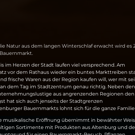
ie Natur aus dem langen Winterschlaf erwacht wird es Z
-Bauernmarkt.
is im Herzen der Stadt laufen viel versprechend. Am
latz vor dem Rathaus wieder ein buntes Markttreiben sta
d frische Waren aus der Region kaufen will, wer mit se
t an dem Tag im Stadtzentrum genau richtig. Neben den
Unternehmungslustige aus angrenzenden Regionen den
t hat sich auch jenseits der Stadtgrenzen
nburger Bauernmarkts lohnt sich für die ganze Familie
ie musikalische Eröffnung übernimmt in bewährter Wei
fältigen Sortimente mit Produkten aus Altenburg und de
auptgrund für einen Bauernmarkt-Besuch. Pflanzen,