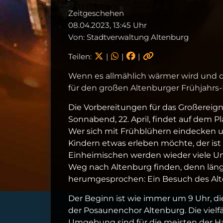
Zeitgeschehen
08.04.2023, 13:45 Uhr
Von: Stadtverwaltung Altenburg
Teilen:
|
|
|
Wenn es allmählich wärmer wird und d
für den großen Altenburger Frühjahrs
Die Vorbereitungen für das Großereign
Sonnabend, 22. April, findet auf dem P
Wer sich mit Frühblühern eindecken un
Kindern etwas erleben möchte, der is
Einheimischen werden wieder viele 
Weg nach Altenburg finden, denn längs
herumgesprochen: Ein Besuch des Alte
Der Beginn ist wie immer um 9 Uhr, d
der Posaunenchor Altenburg. Die viel
Umgebung sind für die meisten der H