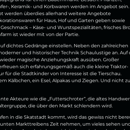
Töpfer-, Keramik- und Korbwaren werden im Angebot sein.
 werden überdies allerhand weitere Angebote
ekorationswaren für Haus, Hof und Garten geben sowie
 Geschmack – Käse- und Wurstspezialitäten, frisches Br
arm ist wieder mit von der Partie.
uf dichtes Gedränge einstellen. Neben den zahlreichen
oderner und historischer Technik Schaulustige an. Auf 
 wieder magische Anziehungskraft ausüben. Großer
rfreuen sich erfahrungsgemäß auch die kleine Traktor-
 für die Stadtkinder von Interesse ist die Tierschau.
em Kälbchen, ein Esel, Alpakas und Ziegen. Und nicht z
nte Akteure wie die „Futterschroter“, die altes Handwe
altergruppe, die über den Markt schlendern wird.
fen in die Skatstadt kommt, wird das gewiss nicht bere
 bunten Markttreibens Zeit nehmen, um vieles sehen un