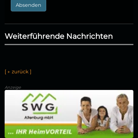
Absenden
Weiterführende Nachrichten
[
←
z
u
r
ü
c
k
]
Anzeige