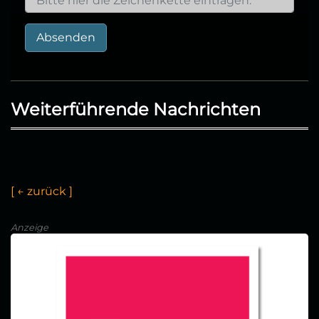
Absenden
Weiterführende Nachrichten
[
←
z
u
r
ü
c
k
]
Anzeige