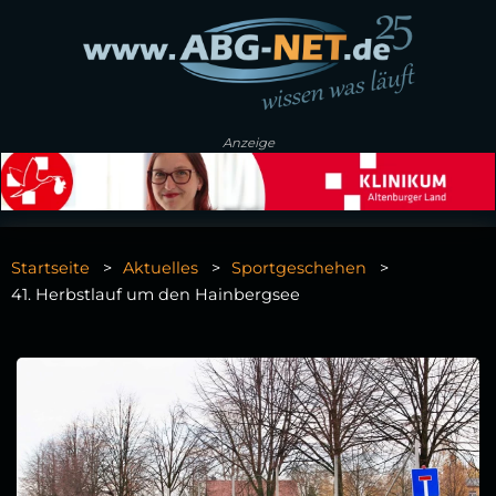
Anzeige
Startseite
Aktuelles
Sportgeschehen
41. Herbstlauf um den Hainbergsee