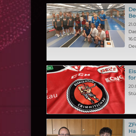
De
Be
21.
Das
16.
Deu
Ei
for
20.
Stü
ZF
Ha