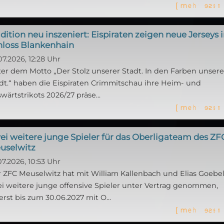
[
m
e
h
r
l
e
s
e
n
dition neu inszeniert: Eispiraten zeigen neue Jerseys 
hloss Blankenhain
07.2026, 12:28 Uhr
er dem Motto „Der Stolz unserer Stadt. In den Farben unsere
dt.“ haben die Eispiraten Crimmitschau ihre Heim- und
wärtstrikots 2026/27 präse...
[
m
e
h
r
l
e
s
e
n
ei weitere junge Spieler für das Oberligateam des ZF
uselwitz
07.2026, 10:53 Uhr
 ZFC Meuselwitz hat mit William Kallenbach und Elias Goebe
i weitere junge offensive Spieler unter Vertrag genommen,
erst bis zum 30.06.2027 mit O...
[
m
e
h
r
l
e
s
e
n