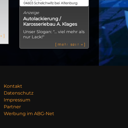
Anzeige
Autolackierung /
Karosseriebau A. Klages
Unser Slogan: "... viel mehr als
→
]
nur Lack!"
[
m
e
h
r
l
e
s
e
n
→
]
Kontakt
Datenschutz
Impressum
Partner
Werbung im ABG-Net