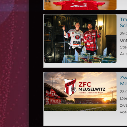
Tra
Sc
29.
Unt
Sta
Aus
Zw
Me
23.
Der
zwe
vor