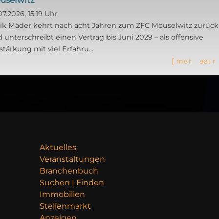
07.2026, 15:19 Uhr
ik Mäder kehrt nach acht Jahren zum ZFC Meuselwitz zurück
 unterschreibt einen Vertrag bis Juni 2029 – als offensive
stärkung mit viel Erfahru...
[
m
e
h
r
l
e
s
e
n
Aktuelles
Veranstaltungen
Branchenbuch
Suchen | Finden
Immobilien
Stellenmarkt
Anzeigen