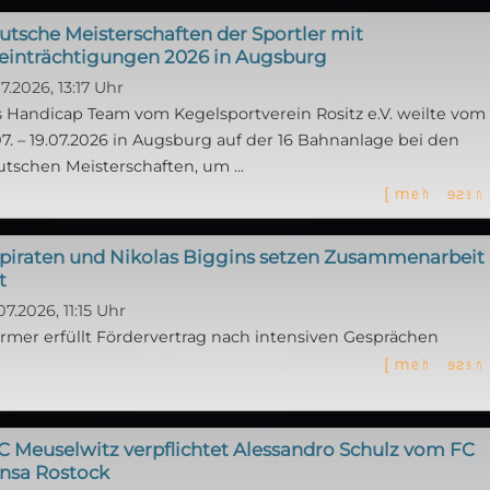
utsche Meisterschaften der Sportler mit
einträchtigungen 2026 in Augsburg
07.2026, 13:17 Uhr
 Handicap Team vom Kegelsportverein Rositz e.V. weilte vom
07. – 19.07.2026 in Augsburg auf der 16 Bahnanlage bei den
tschen Meisterschaften, um ...
[
m
e
h
r
l
e
s
e
n
spiraten und Nikolas Biggins setzen Zusammenarbeit
t
07.2026, 11:15 Uhr
rmer erfüllt Fördervertrag nach intensiven Gesprächen
[
m
e
h
r
l
e
s
e
n
C Meuselwitz verpflichtet Alessandro Schulz vom FC
nsa Rostock