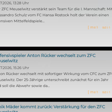
07.2026, 13:28 Uhr
 ZFC Meuselwitz verstärkt sein Team für die I. Mannschaft: Mi
ssandro Schulz vom FC Hansa Rostock holt der Verein einen
ensiven Mittelfeldspiele...
[
m
e
h
r
l
e
s
e
n
fensivspieler Anton Rücker wechselt zum ZFC
uselwitz
07.2026, 15:26 Uhr
on Rücker wechselt mit sofortiger Wirkung vom CFC zum ZF
selwitz. Der 25-Jährige unterschreibt zunächst für ein Jahr
 soll die Abwehr sowie da...
[
m
e
h
r
l
e
s
e
n
nik Mäder kommt zurück: Verstärkung für den ZFC
uselwitz