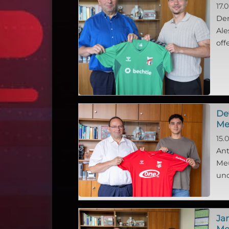
17.
Der
Ale
off
De
Me
15.
Ant
Meu
und
Ja
Me