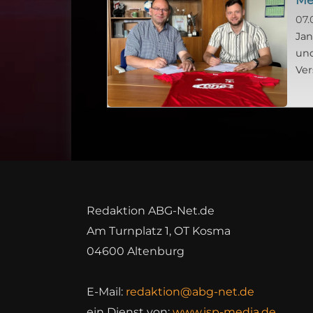
07.
Jan
und
Ver
Redaktion ABG-Net.de
Am Turnplatz 1, OT Kosma
04600 Altenburg
E-Mail:
redaktion@abg-net.de
ein Dienst von:
www.isp-media.de