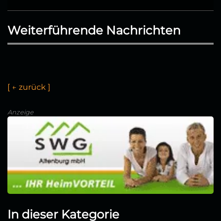
Weiterführende Nachrichten
[
←
z
u
ü
c
k
]
Anzeige
In dieser Kategorie