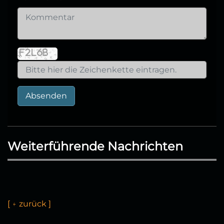
Absenden
Weiterführende Nachrichten
[
←
z
u
ü
c
k
]