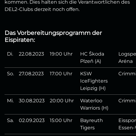
kommen. Dies halten sich die Verantwortlichen des
DEL2-Clubs derzeit noch offen.
Das Vorbereitungsprogramm der
Eispiraten:
Di.
22.08.2023
19:00 Uhr
HC Škoda
Logspe
Plzeň (A)
Aréna
So.
27.08.2023
17:00 Uhr
KSW
Crimm
IceFighters
Leipzig (H)
Mi.
30.08.2023
20:00 Uhr
Waterloo
Crimm
Warriors (H)
Sa.
02.09.2023
15:00 Uhr
Bayreuth
Eisspor
Tigers
Essen