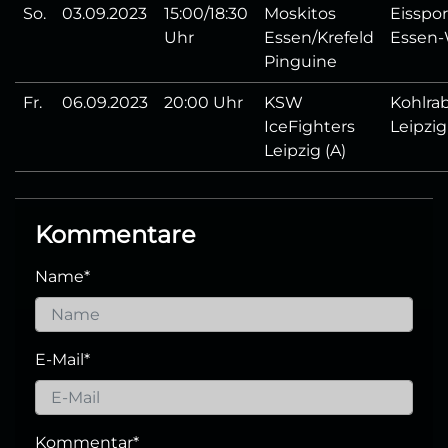
So.
03.09.2023
15:00/18:30
Moskitos
Eisspor
Uhr
Essen/Krefeld
Essen-
Pinguine
Fr.
06.09.2023
20:00 Uhr
KSW
Kohlrab
IceFighters
Leipzig
Leipzig (A)
Kommentare
Name
*
E-Mail
*
Kommentar
*