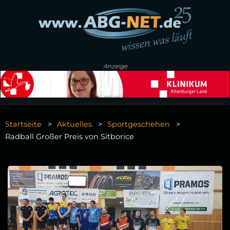
Anzeige
Startseite
Aktuelles
Sportgeschehen
Radball Großer Preis von Sitborice