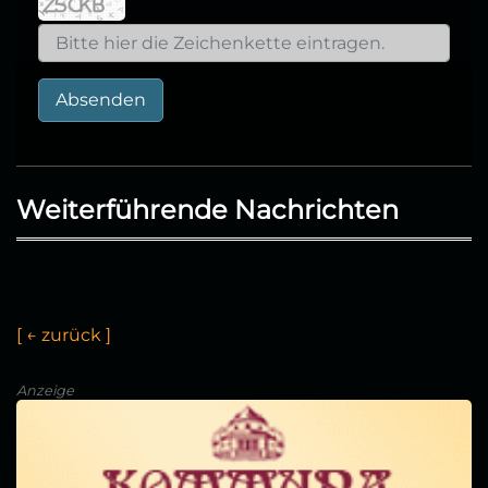
Absenden
Weiterführende Nachrichten
[
←
z
u
r
ü
c
k
]
Anzeige