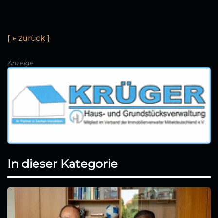
[
←
z
u
r
ü
c
k
]
Anzeige
In dieser Kategorie