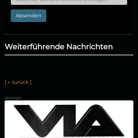
Absenden
Weiterführende Nachrichten
[
←
z
u
r
ü
c
k
]
Anzeige