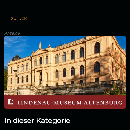
[
←
z
u
ü
c
k
]
Anzeige
In dieser Kategorie