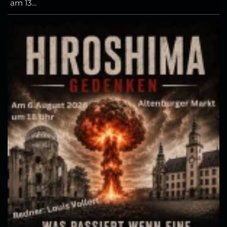
am 13...