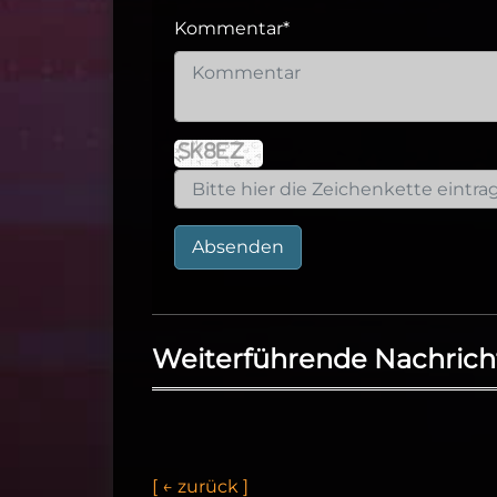
Kommentar
*
Absenden
Weiterführende Nachrich
[
←
z
u
r
ü
c
k
]