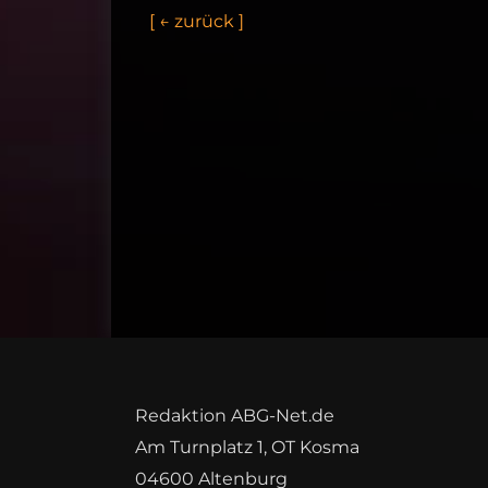
[
←
z
u
r
ü
c
k
]
Redaktion ABG-Net.de
Am Turnplatz 1, OT Kosma
04600 Altenburg