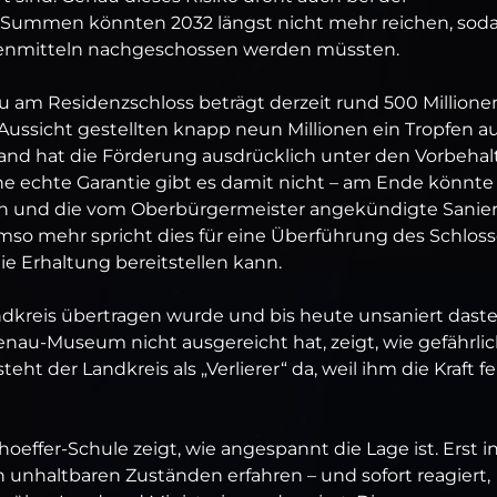
en Summen könnten 2032 längst nicht mehr reichen, sod
igenmitteln nachgeschossen werden müssten.
u am Residenzschloss beträgt derzeit rund 500 Millione
Aussicht gestellten knapp neun Millionen ein Tropfen au
and hat die Förderung ausdrücklich unter den Vorbehal
ine echte Garantie gibt es damit nicht – am Ende könnte
en und die vom Oberbürgermeister angekündigte Sanie
Umso mehr spricht dies für eine Überführung des Schloss
die Erhaltung bereitstellen kann.
andkreis übertragen wurde und bis heute unsaniert daste
enau-Museum nicht ausgereicht hat, zeigt, wie gefährli
ht der Landkreis als „Verlierer“ da, weil ihm die Kraft fe
effer-Schule zeigt, wie angespannt die Lage ist. Erst i
 unhaltbaren Zuständen erfahren – und sofort reagiert,