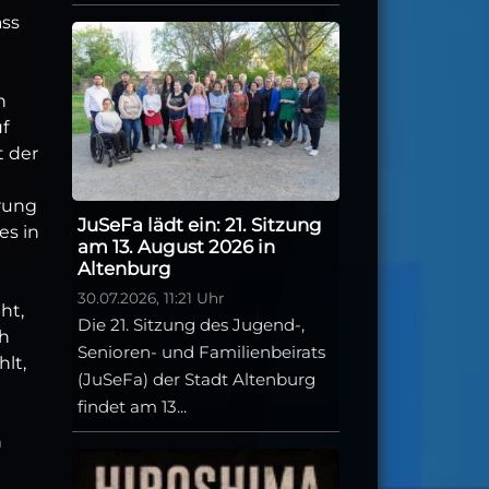
ass
n
f
t der
rung
JuSeFa lädt ein: 21. Sitzung
es in
am 13. August 2026 in
Altenburg
30.07.2026, 11:21 Uhr
ht,
Die 21. Sitzung des Jugend-,
ch
Senioren- und Familienbeirats
hlt,
(JuSeFa) der Stadt Altenburg
findet am 13...
n