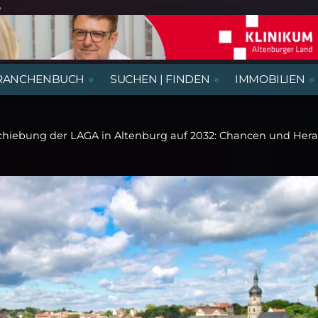
e
RANCHENBUCH
SUCHEN | FINDEN
IMMOBILIEN
REGIONALE NACHRICHTEN
AUSSTELLUNGEN, LESUNGEN &
AUS- UND WEITERBILDUNG
BEGEGNUNGSSTÄTTEN
HÄUSER
AUSBILDUNGSPLÄTZE
VORTRÄGE
chiebung der LAGA in Altenburg auf 2032: Chancen und Her
RATGEBER & GESUNDHEIT
KIRCHE & GOTTESDIENSTE
GASTRONOMIE
NÜTZLICHES UND WISSENSWERTES
THEATER & KABARETT