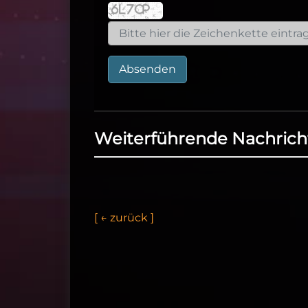
Absenden
Weiterführende Nachrich
[
←
z
u
r
ü
c
k
]