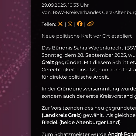
29.09.2025, 10:33 Uhr
Von: BSW-Kreisverbandes Gera-Altenbur
Teilen:
|
|
|
Neue politische Kraft vor Ort etabliert
Das Bündnis Sahra Wagenknecht (BSW)
Sonntag, dem 28. September 2025, wu
Greiz
gegründet. Mit diesem Schritt etab
Gerechtigkeit einsetzt, nun auch fest 
für direkte politische Arbeit.
In der Gründungsversammlung wurde n
sondern auch der erste Kreisvorstand 
Zur Vorsitzenden des neu gegründete
(Landkreis Greiz)
gewählt. Als gleichbe
Riedel
.
(beide Altenburger Land)
Zum Schatzmeister wurde
André Polte