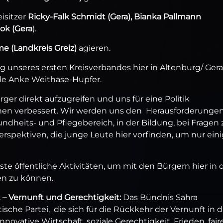
isitzer
Ricky-Falk Schmidt (Gera), Bianka Pallmann
ok (Gera
).
e (Landkreis Greiz)
agieren.
g unseres ersten Kreisverbandes hier in Altenburg/ Gera
ende Anke Weithase-Hupfer.
ürger direkt aufzugreifen und uns für eine Politik
chen verbessert. Wir werden uns den Herausforderunge
ndheits- und Pflegebereich, in der Bildung, bei Fragen 
erspektiven, die junge Leute hier vorfinden, um nur ein
ste öffentliche Aktivitäten, um mit den Bürgern hier in 
en zu können.
– Vernunft und Gerechtigkeit:
Das Bündnis Sahra
che Partei, die sich für die Rückkehr der Vernunft in d
, innovative Wirtschaft, soziale Gerechtigkeit, Frieden, fai