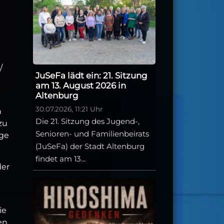
/
JuSeFa lädt ein: 21. Sitzung
am 13. August 2026 in
Altenburg
30.07.2026, 11:21 Uhr
n
Die 21. Sitzung des Jugend-,
zu
Senioren- und Familienbeirats
ige
(JuSeFa) der Stadt Altenburg
findet am 13...
der
ie
ren