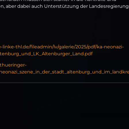
, aber dabei auch Unterstützung der Landesregierung
-linke-thl.de/fileadmin/lv/galerie/2025/pdf/ka-neonazi-
enburg_und_LK_Altenburger_Land.pdf
.thueringer-
neonazi_szene_in_der_stadt_altenburg_und_im_landkre