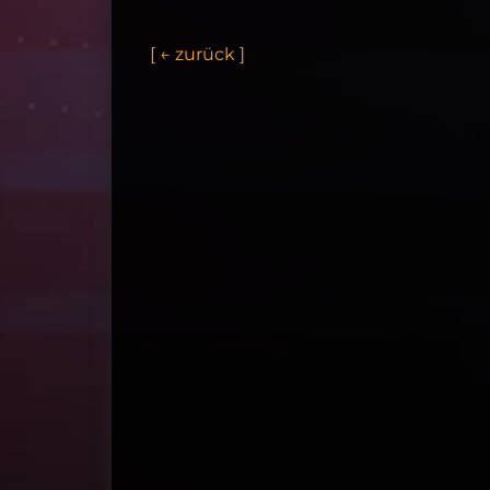
[
←
z
u
r
ü
c
k
]