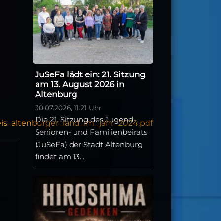
JuSeFa lädt ein: 21. Sitzung
am 13. August 2026 in
Altenburg
30.07.2026, 11:21 Uhr
Die 21. Sitzung des Jugend-,
is_altenburger_land_im_jahr_2024.pdf
Senioren- und Familienbeirats
(JuSeFa) der Stadt Altenburg
findet am 13...