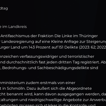
ndtag
e im Landkreis
 Antifaschismus der Fraktion Die Linke im Thüringer
 Landesregierung auf eine Kleine Anfrage zur Steigerun
rger Land um 143 Prozent auf 151 Delikte (2023: 62; 2022: 
zeichen verfassungswidriger und terroristischer
d durchschnittlich fast jeden dritten Tag registriert. A
s-, Bedrohungs- und Sachbeschädigungsdelikte sind
nministerium zudem erstmals von einer
t in Schmölln. Dazu äußert sich die Abgeordnete
cht benannt wird, kann davon ausgegangen werden, da
staltungen und niedrigschwellige Angebote zur Anwer
sbehörden müssen sich stärker in die Kontrolle und