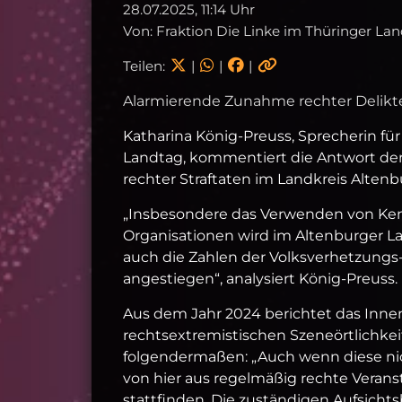
28.07.2025, 11:14 Uhr
Von: Fraktion Die Linke im Thüringer La
Teilen:
|
|
|
Alarmierende Zunahme rechter Delikt
Katharina König-Preuss, Sprecherin für
Landtag, kommentiert die Antwort der
rechter Straftaten im Landkreis Altenbu
„Insbesondere das Verwenden von Kenn
Organisationen wird im Altenburger Lan
auch die Zahlen der Volksverhetzung
angestiegen“, analysiert König-Preuss.
Aus dem Jahr 2024 berichtet das Inne
rechtsextremistischen Szeneörtlichkei
folgendermaßen: „Auch wenn diese ni
von hier aus regelmäßig rechte Veran
stattfinden. Die zuständigen Aufsicht