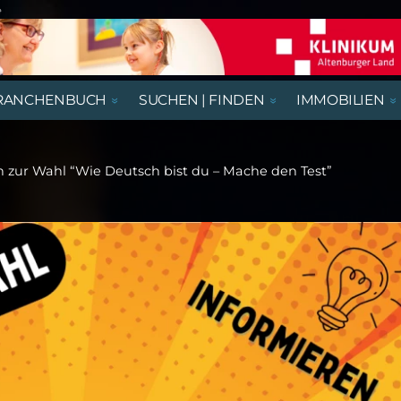
e
RANCHENBUCH
SUCHEN | FINDEN
IMMOBILIEN
REGIONALE NACHRICHTEN
AUSSTELLUNGEN, LESUNGEN &
AUS- UND WEITERBILDUNG
BEGEGNUNGSSTÄTTEN
HÄUSER
AUSBILDUNGSPLÄTZE
VORTRÄGE
n zur Wahl “Wie Deutsch bist du – Mache den Test”
RATGEBER & GESUNDHEIT
KIRCHE & GOTTESDIENSTE
GASTRONOMIE
NÜTZLICHES UND WISSENSWERTES
THEATER & KABARETT