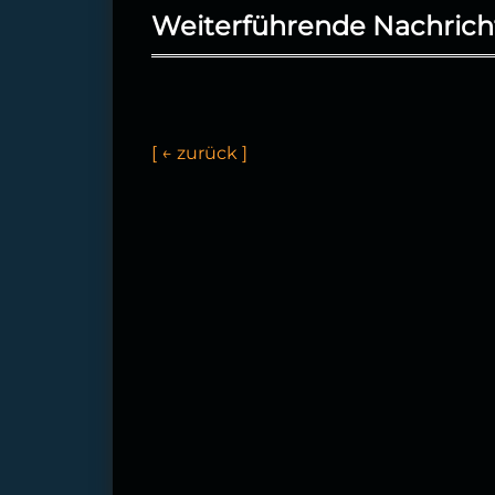
Weiterführende Nachrich
[
←
z
u
r
ü
c
k
]