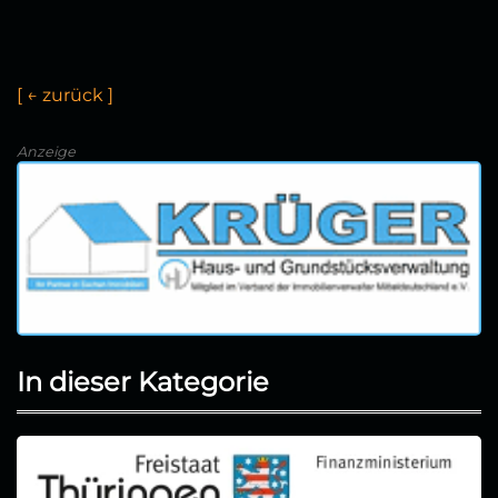
[
←
z
u
r
ü
c
k
]
Anzeige
In dieser Kategorie