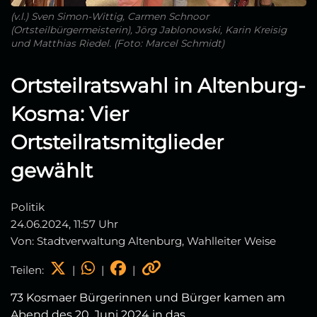
(v.l.) Sven Simon-Wittig, Carmen Schnoor
(Ortsteilbürgermeisterin), Jörg Jablonowski, Karin Kreisig
und Matthias Riedel. (Foto: Marcel Schmidt)
Ortsteilratswahl in Altenburg-
Kosma: Vier
Ortsteilratsmitglieder
gewählt
Politik
24.06.2024, 11:57 Uhr
Von: Stadtverwaltung Altenburg, Wahlleiter Weise
Teilen:
|
|
|
73 Kosmaer Bürgerinnen und Bürger kamen am
Abend des 20. Juni 2024 in das