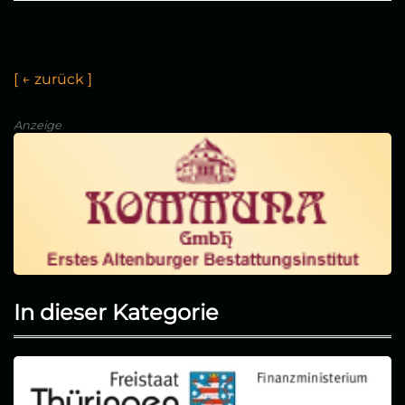
[
←
z
u
r
ü
c
k
]
Anzeige
In dieser Kategorie