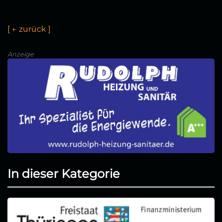
[
←
z
u
r
ü
c
k
]
Anzeige
In dieser Kategorie