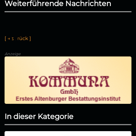
Weiterführende Nachrichten
[
←
z
u
r
ü
c
k
]
Anzeige
In dieser Kategorie