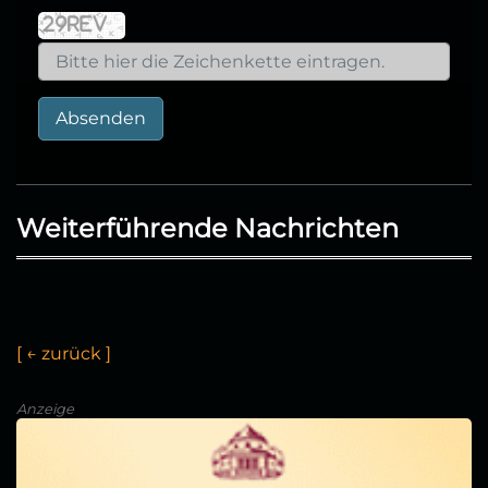
Absenden
Weiterführende Nachrichten
[
←
z
u
r
ü
c
k
]
Anzeige