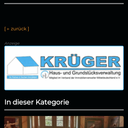
[
←
u
r
ü
c
k
]
Anzeige
In dieser Kategorie