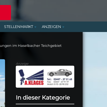
STELLENMARKT
ANZEIGEN
POLIZEIREPORT
ERLEBNISANGEBOTE
DIENSTLEISTUNGEN
BEREITSCHAFTSDIENSTE
MIETWOHNUNGEN
FERIENJOBS- UND
PRAKTIKANTENBÖRSE
tungen im Haselbacher Teichgebiet
ALTENBURGER UNTERWEGS
PARTY, MUSIK & KONZERTE
HANDWERK
KIRCHE & GEMEINDEN
Anzeige
In dieser Kategorie