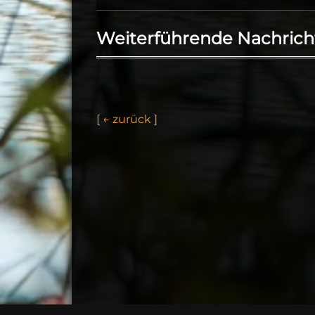
Weiterführende Nachrich
[
←
z
u
r
ü
c
k
]