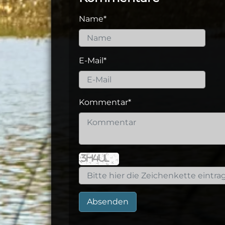
Name
*
E-Mail
*
Kommentar
*
Absenden