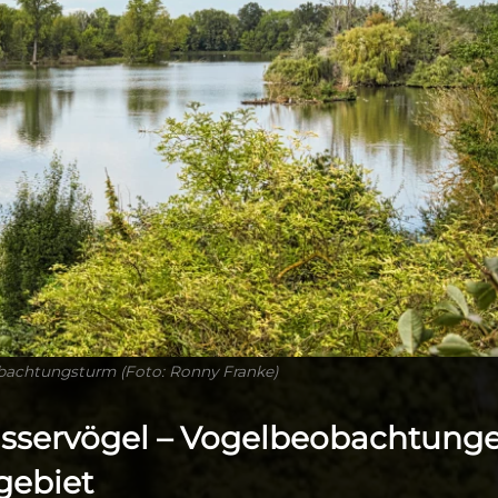
bachtungsturm (Foto: Ronny Franke)
asservögel – Vogelbeobachtung
gebiet