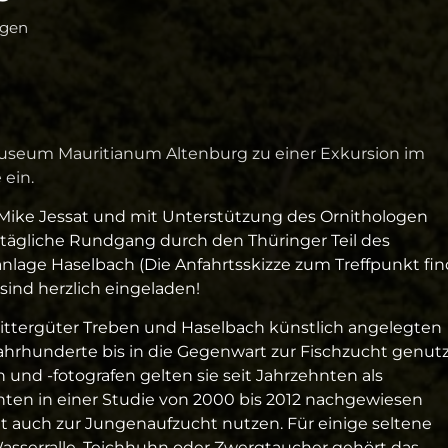
ngen
useum Mauritianum Altenburg zu einer Exkursion im
 ein.
Mike Jessat und mit Unterstützung des Ornithologen
tägliche Rundgang durch den Thüringer Teil des
anlage Haselbach (Die Anfahrtsskizze zum Treffpunkt fi
 sind herzlich eingeladen!
Rittergüter Treben und Haselbach künstlich angelegten
hrhunderte bis in die Gegenwart zur Fischzucht genutz
und -fotografen gelten sie seit Jahrzehnten als
ten in einer Studie von 2000 bis 2012 nachgewiesen
t auch zur Jungenaufzucht nutzen. Für einige seltene
sserralle, Teichhuhn oder Zwergtaucher gehört das