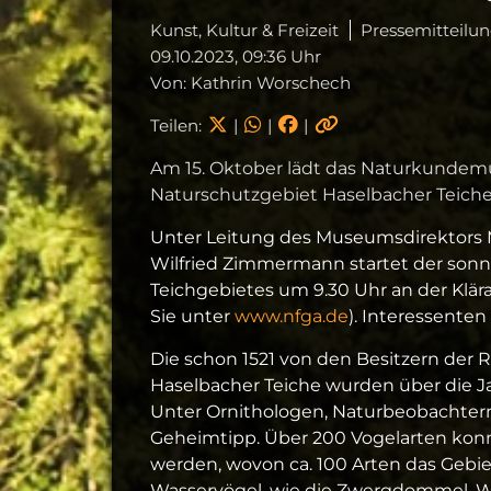
Kunst, Kultur & Freizeit
Pressemitteilu
09.10.2023, 09:36 Uhr
Von: Kathrin Worschech
Teilen:
|
|
|
Am 15. Oktober lädt das Naturkundem
Naturschutzgebiet Haselbacher Teiche
Unter Leitung des Museumsdirektors 
Wilfried Zimmermann startet der sonn
Teichgebietes um 9.30 Uhr an der Klär
Sie unter
www.nfga.de
). Interessenten
Die schon 1521 von den Besitzern der 
Haselbacher Teiche wurden über die Ja
Unter Ornithologen, Naturbeobachtern 
Geheimtipp. Über 200 Vogelarten konn
werden, wovon ca. 100 Arten das Gebie
Wasservögel, wie die Zwergdommel, Wa