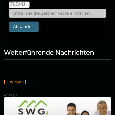
Absenden
Weiterführende Nachrichten
[
←
z
u
r
ü
c
k
]
Anzeige