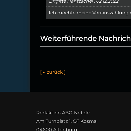
Brigitte Häntzschel , 02.12.2022
Ich möchte meine Vorrauszahlung e
Weiterführende Nachrich
[
←
z
u
r
ü
c
k
]
Redaktion ABG-Net.de
Am Turnplatz 1, OT Kosma
04600 Altenburg