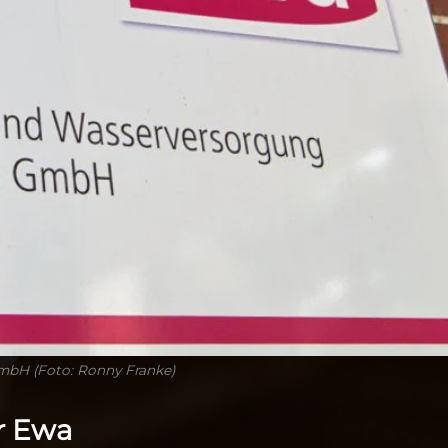
mbH (Foto: Ronny Franke)
r Ewa