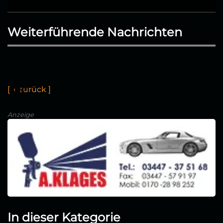
Weiterführende Nachrichten
[
←
z
u
r
ü
k
]
Anzeige
In dieser Kategorie