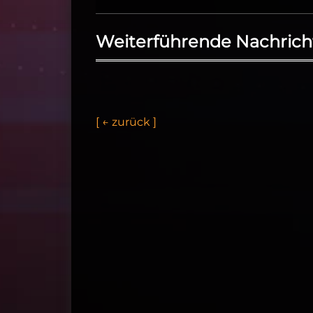
Weiterführende Nachrich
[
←
z
u
r
ü
c
k
]