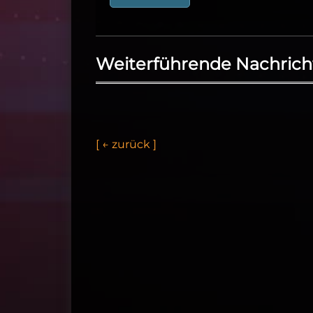
Weiterführende Nachrich
[
←
z
u
r
ü
c
k
]