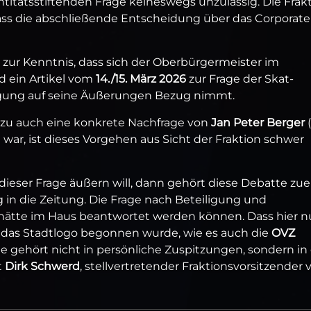
ntitätsstiftenden Frage keineswegs unzulässig. Die Frak
dass die abschließende Entscheidung über das Corporate
zur Kenntnis, dass sich der Oberbürgermeister im
 ein Artikel vom
14./15. März 2026
zur Frage der Skat-
igung auf seine Äußerungen Bezug nimmt.
rzu auch eine konkrete Nachfrage von
Jan Peter Berger
(
 war, ist dieses Vorgehen aus Sicht der Fraktion schwer
ieser Frage äußern will, dann gehört diese Debatte zue
 in die Zeitung. Die Frage nach Beteiligung und
 hätte im Haus beantwortet werden können. Dass hier 
das Stadtlogo begonnen wurde, wie es auch die
OVZ
atte gehört nicht in persönliche Zuspitzungen, sondern in
t
Dirk Schwerd
, stellvertretender Fraktionsvorsitzender 