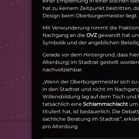
einer Empfehlung in einer solchen ide
hat zu keinem Zeitpunkt bestritten, 
Design beim Oberbürgermeister liegt.
Mit Verwunderung nimmt die Fraktion 
Nachgang an die
OVZ
gewandt hat und
Symbolik und der angeblichen Beteil
Gerade vor dem Hintergrund, dass hie
Altenburg) im Stadtrat gestellt worden
nachvollziehbar.
„Wenn der Oberbürgermeister sich zu d
in den Stadtrat und nicht im Nachgang
Willensbildung lag auf dem Tisch und
tatsächlich eine
Schlammschlacht
um 
tituliert hat, ist bedauerlich. Die Deb
sachliche Beratung im Stadtrat“, erklär
pro Altenburg.