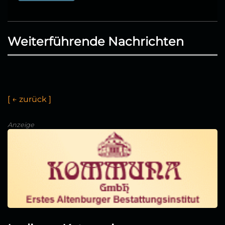
Weiterführende Nachrichten
[
←
z
u
r
ü
c
k
]
Anzeige