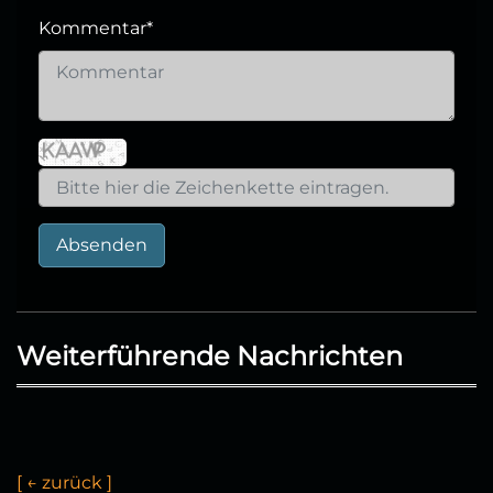
Kommentar
*
Absenden
Weiterführende Nachrichten
[
←
z
u
r
ü
c
k
]