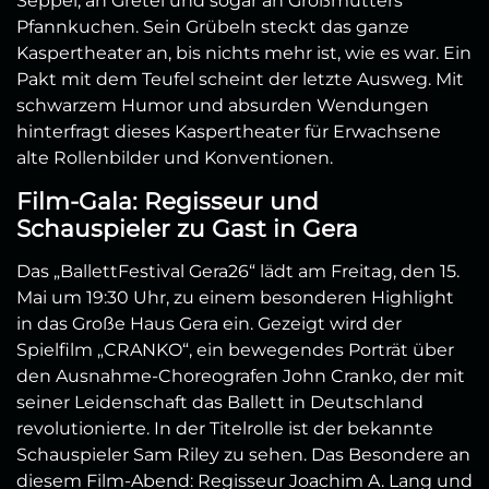
Seppel, an Gretel und sogar an Großmutters
Pfannkuchen. Sein Grübeln steckt das ganze
Kaspertheater an, bis nichts mehr ist, wie es war. Ein
Pakt mit dem Teufel scheint der letzte Ausweg. Mit
schwarzem Humor und absurden Wendungen
hinterfragt dieses Kaspertheater für Erwachsene
alte Rollenbilder und Konventionen.
Film-Gala: Regisseur und
Schauspieler zu Gast in Gera
Das „BallettFestival Gera26“ lädt am Freitag, den 15.
Mai um 19:30 Uhr, zu einem besonderen Highlight
in das Große Haus Gera ein. Gezeigt wird der
Spielfilm „CRANKO“, ein bewegendes Porträt über
den Ausnahme-Choreografen John Cranko, der mit
seiner Leidenschaft das Ballett in Deutschland
revolutionierte. In der Titelrolle ist der bekannte
Schauspieler Sam Riley zu sehen. Das Besondere an
diesem Film-Abend: Regisseur Joachim A. Lang und