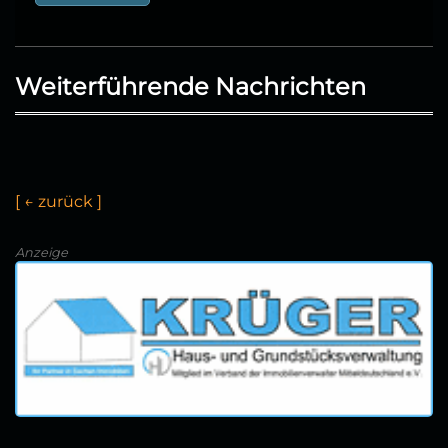
Weiterführende Nachrichten
[
←
z
u
r
ü
c
k
]
Anzeige