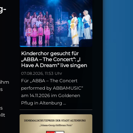
g-
Kinderchor gesucht für
„ABBA – The Concert“: „I
Have A Dream“ live singen
07.08.2026, 11:53 Uhr
Für „ABBA – The Concert
 ihm
performed by ABBAMUSIC“
ms
am 14.11.2026 im Goldenen
Pflug in Altenburg ...
es
llt