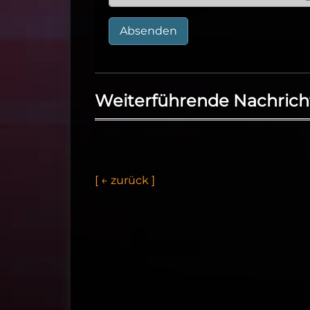
Absenden
Weiterführende Nachrich
[
←
z
u
r
ü
c
k
]