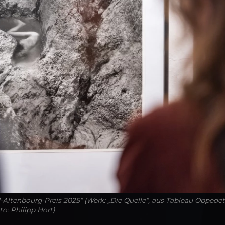
-Altenbourg-Preis 2025“ (Werk: „Die Quelle“, aus Tableau Oppedet
o: Philipp Hort)