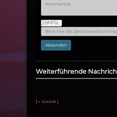
Absenden
Weiterführende Nachrich
[
←
z
u
r
ü
c
k
]