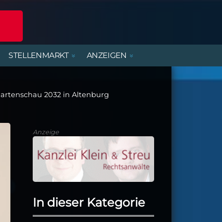
STELLENMARKT
ANZEIGEN
POLIZEIREPORT
ERLEBNISANGEBOTE
DIENSTLEISTUNGEN
BEREITSCHAFTSDIENSTE
MIETWOHNUNGEN
FERIENJOBS- UND
PRAKTIKANTENBÖRSE
artenschau 2032 in Altenburg
ALTENBURGER UNTERWEGS
PARTY, MUSIK & KONZERTE
HANDWERK
KIRCHE & GEMEINDEN
Anzeige
In dieser Kategorie