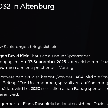
32 in Altenburg
ow Sanierungen bringt sich ein
en David Klein“
hat sich als neuer Sponsor der
 engagiert. Am
17. September 2025
unterzeichneten Dav
Neumann
den entsprechenden Vertrag.
ortvereinen aktiv ist, betont: „Von der LAGA wird die Sta
nen Beitrag.“ Das Unternehmen, spezialisiert auf Sanierun
häden, wird bis
2030
monatlich einen Betrag spenden, 
ren wird.
rgermeister
Frank Rosenfeld
bedankten sich bei David K