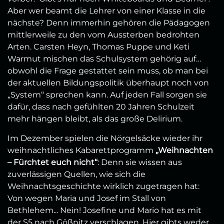
Aber wer beamt die Lehrer von einer Klasse in die
nächste? Denn immerhin gehören die Pädagogen
mittlerweile zu den vom Aussterben bedrohten
Arten. Carsten Heyn, Thomas Puppe und Keti
Warmut mischen das Schulsystem gehörig auf…
obwohl die Frage gestattet sein muss, ob man bei
der aktuellen Bildungspolitik überhaupt noch von
„System“ sprechen kann. Auf jeden Fall sorgen sie
dafür, dass nach gefühlten 20 Jahren Schulzeit
mehr hängen bleibt, als das große Delirium.
Im Dezember spielen die Nörgelsäcke wieder ihr
weihnachtliches Kabarettprogramm
„Weihnachten
– Fürchtet euch nicht“
: Denn sie wissen aus
zuverlässigen Quellen, wie sich die
Weihnachtsgeschichte wirklich zugetragen hat:
Von wegen Maria und Josef im Stall von
Bethlehem... Nein! Josefine und Mario hat es mit
der S5 nach Gößnitz verschlagen. Hier gibts weder