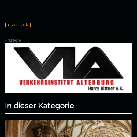
[
←
z
u
r
ü
c
k
]
Anzeige
In dieser Kategorie