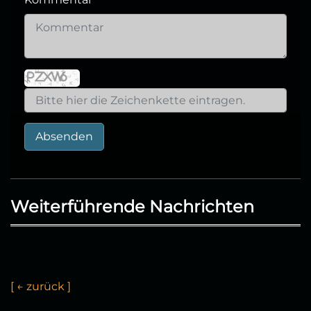
Absenden
Weiterführende Nachrichten
[
←
z
u
ü
c
k
]