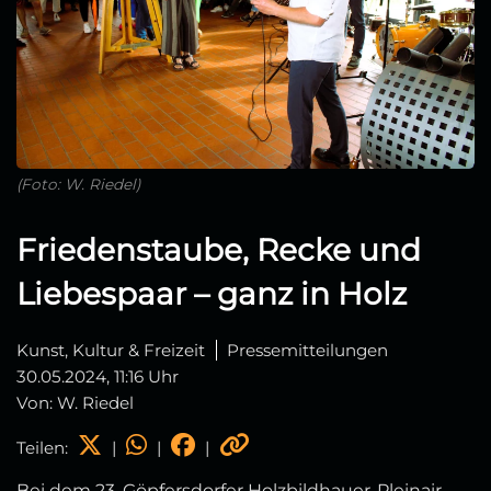
(Foto: W. Riedel)
Friedenstaube, Recke und
Liebespaar – ganz in Holz
Kunst, Kultur & Freizeit
Pressemitteilungen
30.05.2024, 11:16 Uhr
Von: W. Riedel
Teilen:
|
|
|
Bei dem 23. Göpfersdorfer Holzbildhauer-Pleinair