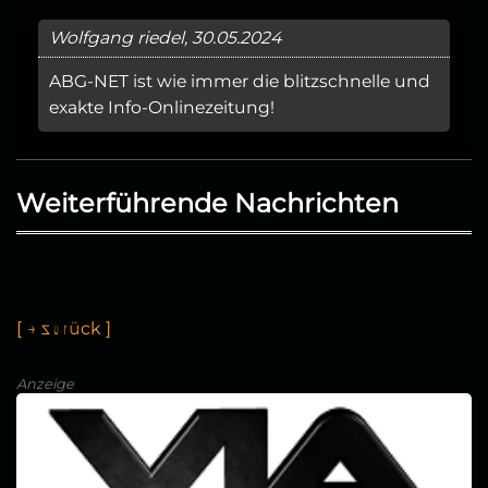
Wolfgang riedel, 30.05.2024
ABG-NET ist wie immer die blitzschnelle und
exakte Info-Onlinezeitung!
Weiterführende Nachrichten
[
←
z
u
r
ü
c
k
]
Anzeige